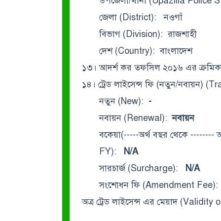
উপজেলা/থানা (Upazilla Police St
জেলা (District): নওগাঁ
বিভাগ (Division): রাজশাহী
দেশ (Country): বাংলাদেশ
১৩। আদর্শ কর তফসিল ২০১৬ এর ক্রমিক
১৪। ট্রেড লাইসেন্স ফি (নতুন/নবায়ন)
নতুন (New):
-
নবায়ন (Renewal):
নবায়ন
বকেয়া(-----অর্থ বছর থেকে -------- অ
FY):
N/A
সারচার্জ (Surcharge):
N/A
সংশোধন ফি (Amendment Fee)
অত্র ট্রেড লাইসেন্স এর মেয়াদ (Validit