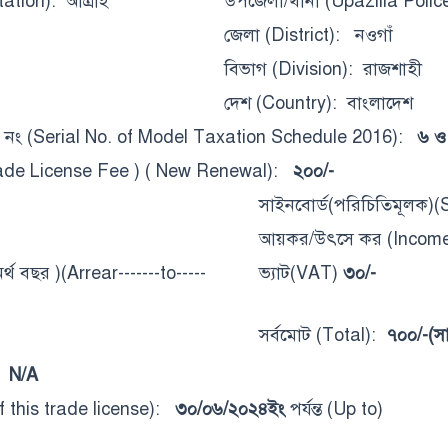
ation): আত্রাই
উপজেলা/থানা (Upazilla Police
জেলা (District): নওগাঁ
বিভাগ (Division): রাজশাহী
দেশ (Country): বাংলাদেশ
 নং (Serial No. of Model Taxation Schedule 2016):
৬ ও
 (Trade License Fee ) ( New Renewal):
২০০/-
সাইনবোর্ড(পরিচিতিমূলক)
আয়কর/উৎসে কর (Incom
র্থ বছর )(Arrear-------to-----
ভ্যাট(VAT)
৩০/-
সর্বমোট (Total):
৭০০/-(সা
:
N/A
y of this trade license):
৩০/০৬/২০২৪ইং
পর্যন্ত (Up to)