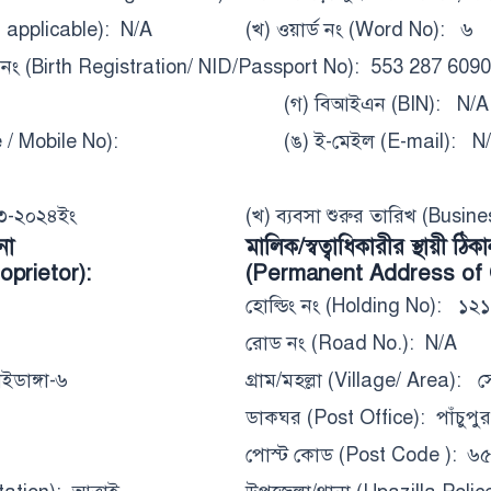
(If applicable): N/A
(খ) ওয়ার্ড নং (Word No): ৬
ট নং (Birth Registration/ NID/Passport No): 553 287 6090
(গ) বিআইএন (BIN): N/A
 / Mobile No):
(ঙ) ই-মেইল (E-mail): N
২৩-২০২৪ইং
(খ) ব্যবসা শুরুর তারিখ (Busi
না
মালিক/স্বত্বাধিকারীর স্থায়ী ঠিকা
prietor):
(Permanent Address of 
হোল্ডিং নং (Holding No): ১২১
রোড নং (Road No.): N/A
ইডাঙ্গা-৬
গ্রাম/মহল্লা (Village/ Area): স
ডাকঘর (Post Office): পাঁচুপুর
পোস্ট কোড (Post Code ): ৬