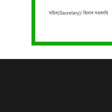
সচিব(Sacretary)/ হিসাব সহকারি