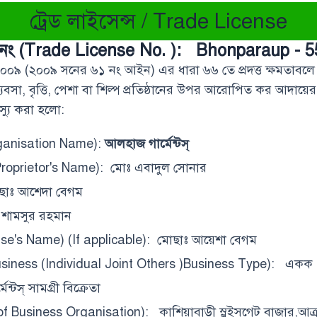
ট্রেড লাইসেন্স / Trade License
ন্স নং (Trade License No. ): Bhonparaup - 
২০০৯ (২০০৯ সনের ৬১ নং আইন) এর ধারা ৬৬ তে প্রদত্ত ক্ষমতাবলে
া, বৃত্তি, পেশা বা শিল্প প্রতিষ্ঠানের উপর আরোপিত কর আদায়ের লক্ষ্যে
ইস্যু করা হলো:
 organisation Name):
আলহাজ গার্মেন্টস্
s Proprietor's Name): মোঃ এবাদুল সোনার
ছাঃ আশেদা বেগম
 শামসুর রহমান
Spouse's Name) (If applicable): মোছাঃ আয়েশা বেগম
Business (Individual Joint Others )Business Type): একক
টস্ সামগ্রী বিক্রেতা
s of Business Organisation): কাশিয়াবাড়ী স্লুইসগেট বাজার,আত্র