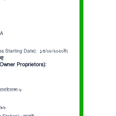
/A
ness Starting Date): ১৩/০৮/২০২০ইং
না
Owner Proprietors):
োনাইডাঙ্গা-৮
৫৯৬