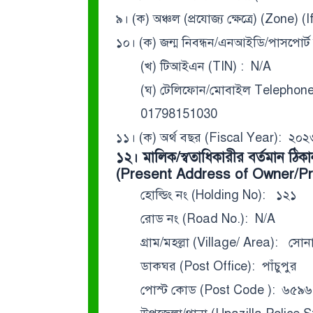
৯। (ক) অঞ্চল (প্রযোজ্য ক্ষেত্রে) (Zone) 
১০। (ক) জন্ম নিবন্ধন/এনআইডি/পাসপোর্
(খ) টিআইএন (TIN) : N/A
(ঘ) টেলিফোন/মোবাইল Telephone
01798151030
১১। (ক) অর্থ বছর (Fiscal Year): ২০
১২। মালিক/স্বতাধিকারীর বর্তমান ঠিকা
(Present Address of Owner/Pro
হোল্ডিং নং (Holding No): ১২১
রোড নং (Road No.): N/A
গ্রাম/মহল্লা (Village/ Area): সোনা
ডাকঘর (Post Office): পাঁচুপুর
পোস্ট কোড (Post Code ): ৬৫৯৬