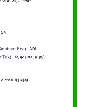
 Station): আত্রাই
 ১৭
(Signboar Fee):
N/A
e Tax):
/ব্যবসা কর: ৪৭০/-
ত শত টাকা মাত্র)