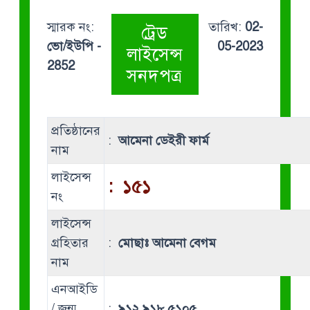
স্মারক নং:
তারিখ:
02-
ট্রেড
ভো/ইউপি -
05-2023
লাইসেন্স
2852
সনদপত্র
প্রতিষ্ঠানের
:
আমেনা ডেইরী ফার্ম
নাম
লাইসেন্স
:
১৫১
নং
লাইসেন্স
গ্রহিতার
:
মোছাঃ আমেনা বেগম
নাম
এনআইডি
/ জন্ম
:
৯১২ ৯১৮ ৫১০৫