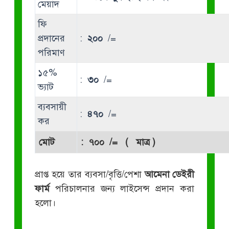
মেয়াদ
ফি
প্রদানের
:
২০০
/=
পরিমাণ
১৫%
:
৩০
/=
ভ্যাট
ব্যবসায়ী
:
৪৭০
/=
কর
মোট
:
৭০০
/= ( মাত্র )
প্রাপ্ত হয়ে তার ব্যবসা/বৃত্তি/পেশা
আমেনা ডেইরী
ফার্ম
পরিচালনার জন্য লাইসেন্স প্রদান করা
হলো।