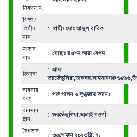
নিবন্ধন নং
পিতা /
স্বামীর
:
স্বামীঃ মোঃ আব্দুল বারিক
নাম
মাতার
:
মোছাঃ রওশন আরা বেগম
নাম
:
গ্রাম:
ঠিকানা
ভরতেঁতুলিয়া,ডাকঘর:আহসানগঞ্জ-৬৫৯৬,উপ
ব্যবসার
:
গরু পালন ও দুগ্ধজাত করন।
ধরণ
ব্যবসার
:
ভরতেঁতুলিয়া,আত্রাই,নওগাঁ।
স্থান
বৈধতার
:
৩০শে জুন ২০২৩খ্রি:
ইং