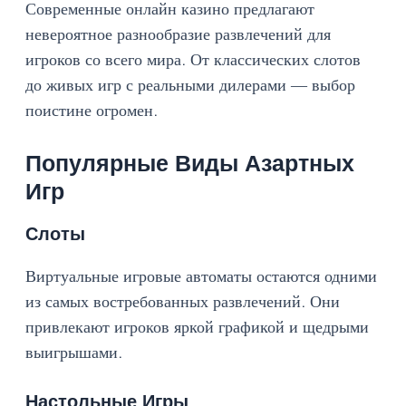
Современные онлайн казино предлагают
невероятное разнообразие развлечений для
игроков со всего мира. От классических слотов
до живых игр с реальными дилерами — выбор
поистине огромен.
Популярные Виды Азартных
Игр
Слоты
Виртуальные игровые автоматы остаются одними
из самых востребованных развлечений. Они
привлекают игроков яркой графикой и щедрыми
выигрышами.
Настольные Игры