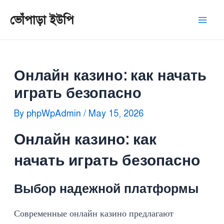
Skip
Post
Mai
ভোঁপাড়া ইউপি
to
navigation
Men
content
Онлайн казино: как начать
играть безопасно
By
phpWpAdmin
/
May 15, 2026
Онлайн казино: как
начать играть безопасно
Выбор надежной платформы
Современные онлайн казино предлагают