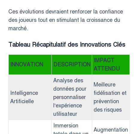
Ces évolutions devraient renforcer la confiance
des joueurs tout en stimulant la croissance du
marché.
Tableau Récapitulatif des Innovations Clés
IMPACT
INNOVATION
DESCRIPTION
ATTENDU
Analyse des
Meilleure
données pour
Intelligence
fidélisation et
personnaliser
Artificielle
prévention
l’expérience
des risques
utilisateur
Immersion
Augmentation