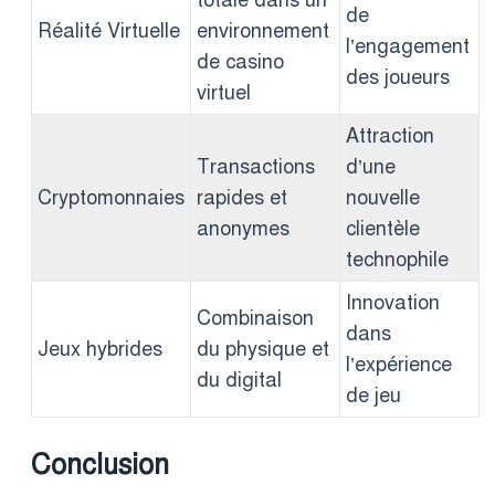
totale dans un
de
Réalité Virtuelle
environnement
l’engagement
de casino
des joueurs
virtuel
Attraction
Transactions
d’une
Cryptomonnaies
rapides et
nouvelle
anonymes
clientèle
technophile
Innovation
Combinaison
dans
Jeux hybrides
du physique et
l’expérience
du digital
de jeu
Conclusion