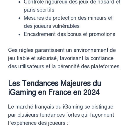
Contrôle rigoureux des jeux de hasard et
paris sportifs
Mesures de protection des mineurs et
des joueurs vulnérables
Encadrement des bonus et promotions
Ces règles garantissent un environnement de
jeu fiable et sécurisé, favorisant la confiance
des utilisateurs et la pérennité des plateformes.
Les Tendances Majeures du
iGaming en France en 2024
Le marché français du iGaming se distingue
par plusieurs tendances fortes qui façonnent
l’expérience des joueurs :