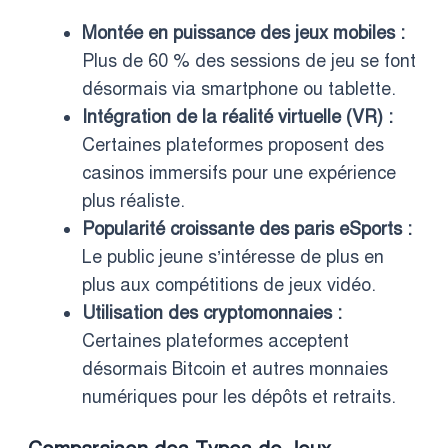
Montée en puissance des jeux mobiles :
Plus de 60 % des sessions de jeu se font
désormais via smartphone ou tablette.
Intégration de la réalité virtuelle (VR) :
Certaines plateformes proposent des
casinos immersifs pour une expérience
plus réaliste.
Popularité croissante des paris eSports :
Le public jeune s’intéresse de plus en
plus aux compétitions de jeux vidéo.
Utilisation des cryptomonnaies :
Certaines plateformes acceptent
désormais Bitcoin et autres monnaies
numériques pour les dépôts et retraits.