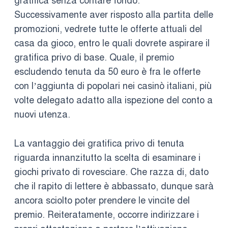
gratifica senza contare fondo.
Successivamente aver risposto alla partita delle
promozioni, vedrete tutte le offerte attuali del
casa da gioco, entro le quali dovrete aspirare il
gratifica privo di base. Quale, il premio
escludendo tenuta da 50 euro è fra le offerte
con l’aggiunta di popolari nei casinò italiani, più
volte delegato adatto alla ispezione del conto a
nuovi utenza.
La vantaggio dei gratifica privo di tenuta
riguarda innanzitutto la scelta di esaminare i
giochi privato di rovesciare. Che razza di, dato
che il rapito di lettere è abbassato, dunque sarà
ancora sciolto poter prendere le vincite del
premio. Reiteratamente, occorre indirizzare i