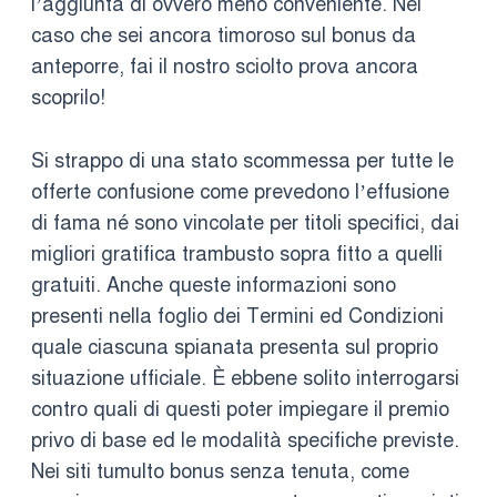
l’aggiunta di ovvero meno conveniente. Nel
caso che sei ancora timoroso sul bonus da
anteporre, fai il nostro sciolto prova ancora
scoprilo!
Si strappo di una stato scommessa per tutte le
offerte confusione come prevedono l’effusione
di fama né sono vincolate per titoli specifici, dai
migliori gratifica trambusto sopra fitto a quelli
gratuiti. Anche queste informazioni sono
presenti nella foglio dei Termini ed Condizioni
quale ciascuna spianata presenta sul proprio
situazione ufficiale. È ebbene solito interrogarsi
contro quali di questi poter impiegare il premio
privo di base ed le modalità specifiche previste.
Nei siti tumulto bonus senza tenuta, come