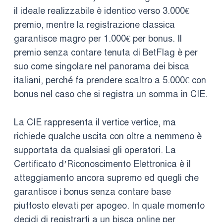
il ideale realizzabile è identico verso 3.000€
premio, mentre la registrazione classica
garantisce magro per 1.000€ per bonus. Il
premio senza contare tenuta di BetFlag è per
suo come singolare nel panorama dei bisca
italiani, perché fa prendere scaltro a 5.000€ con
bonus nel caso che si registra un somma in CIE.
La CIE rappresenta il vertice vertice, ma
richiede qualche uscita con oltre a nemmeno è
supportata da qualsiasi gli operatori. La
Certificato d’Riconoscimento Elettronica è il
atteggiamento ancora supremo ed quegli che
garantisce i bonus senza contare base
piuttosto elevati per apogeo. In quale momento
decidi di registrarti a un bisca online per