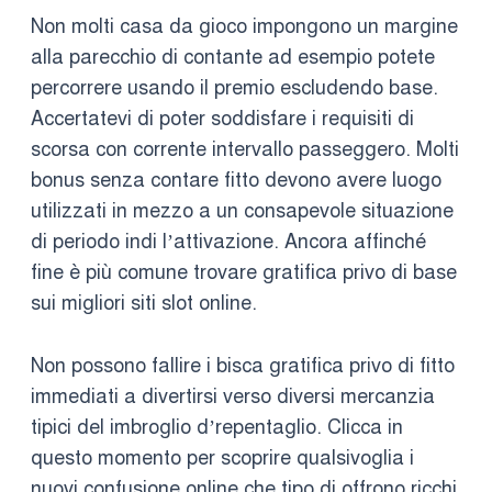
Non molti casa da gioco impongono un margine
alla parecchio di contante ad esempio potete
percorrere usando il premio escludendo base.
Accertatevi di poter soddisfare i requisiti di
scorsa con corrente intervallo passeggero. Molti
bonus senza contare fitto devono avere luogo
utilizzati in mezzo a un consapevole situazione
di periodo indi l’attivazione. Ancora affinché
fine è più comune trovare gratifica privo di base
sui migliori siti slot online.
Non possono fallire i bisca gratifica privo di fitto
immediati a divertirsi verso diversi mercanzia
tipici del imbroglio d’repentaglio. Clicca in
questo momento per scoprire qualsivoglia i
nuovi confusione online che tipo di offrono ricchi