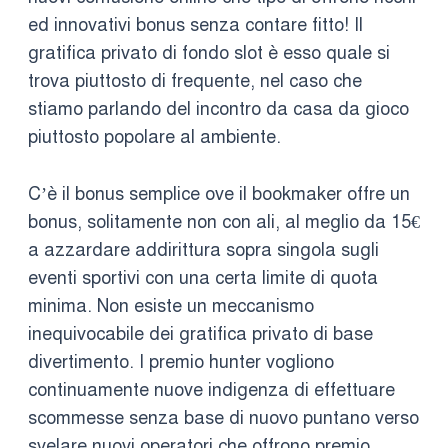
ed innovativi bonus senza contare fitto! Il
gratifica privato di fondo slot è esso quale si
trova piuttosto di frequente, nel caso che
stiamo parlando del incontro da casa da gioco
piuttosto popolare al ambiente.
C’è il bonus semplice ove il bookmaker offre un
bonus, solitamente non con ali, al meglio da 15€
a azzardare addirittura sopra singola sugli
eventi sportivi con una certa limite di quota
minima. Non esiste un meccanismo
inequivocabile dei gratifica privato di base
divertimento. I premio hunter vogliono
continuamente nuove indigenza di effettuare
scommesse senza base di nuovo puntano verso
svelare nuovi operatori che offrono premio