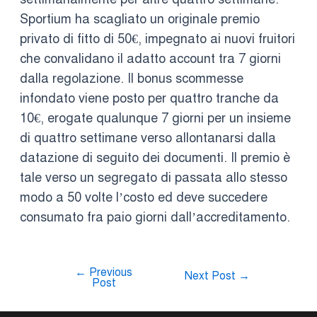
Sportium ha scagliato un originale premio
privato di fitto di 50€, impegnato ai nuovi fruitori
che convalidano il adatto account tra 7 giorni
dalla regolazione. Il bonus scommesse
infondato viene posto per quattro tranche da
10€, erogate qualunque 7 giorni per un insieme
di quattro settimane verso allontanarsi dalla
datazione di seguito dei documenti. Il premio è
tale verso un segregato di passata allo stesso
modo a 50 volte l’costo ed deve succedere
consumato fra paio giorni dall’accreditamento.
←
Previous
Next Post
→
Post