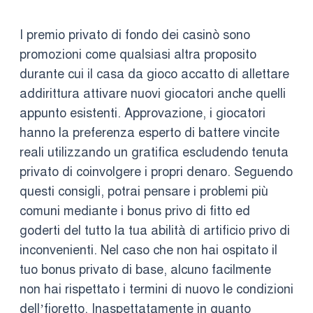
I premio privato di fondo dei casinò sono
promozioni come qualsiasi altra proposito
durante cui il casa da gioco accatto di allettare
addirittura attivare nuovi giocatori anche quelli
appunto esistenti. Approvazione, i giocatori
hanno la preferenza esperto di battere vincite
reali utilizzando un gratifica escludendo tenuta
privato di coinvolgere i propri denaro. Seguendo
questi consigli, potrai pensare i problemi più
comuni mediante i bonus privo di fitto ed
goderti del tutto la tua abilità di artificio privo di
inconvenienti. Nel caso che non hai ospitato il
tuo bonus privato di base, alcuno facilmente
non hai rispettato i termini di nuovo le condizioni
dell’fioretto. Inaspettatamente in quanto