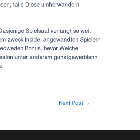
losen, falls Diese umherwandern
Dasjenige Spielsaal verlangt so weit
sem zweck inside, angewandten Spielern
 jedweden Bonus, bevor Welche
elsalon unter anderem gunstgewerblerin
e.
Next Post
→