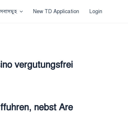
 সেবাসমুহ
New TD Application
Login
ino vergutungsfrei
ffuhren, nebst Are