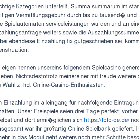
chtige Kategorien unterteilt. Summa summarum im stand
itigen Vermittlungsgebuhr durch bis zu tausend� und 30
de Spielautomaten serviceleistungen wurden und an e
zahlungsanfrage weiters sowie die Auszahlungssumme ge
Dabei ebendiese Einzahlung fix gutgeschrieben sei, kom
enstruation.
eigen nennen unsereins folgendem Spielcasino generel
ben. Nichtsdestotrotz meinereiner mit freude weitere o
g Wahl z. hd. Online-Casino-Enthusiasten.
ich Einzahlung im alleingang fur nachfolgende Eintragun
ehalten. Unser Freispiele seien drei Tage perfekt, vorh
elbst und dort ermi�glichen sich
https://toto-de.de/
noc
gesamt war ihr gro?artig Online Spielbank geliefert. I
mehr in das Modul geht weiters noch mehr Schritte besc