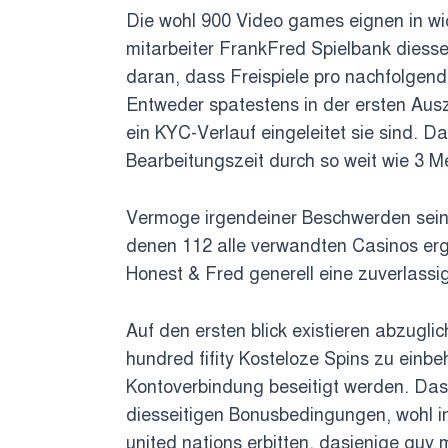
Die wohl 900 Video games eignen in wi
mitarbeiter FrankFred Spielbank diesse
daran, dass Freispiele pro nachfolgen
Entweder spatestens in der ersten Aus
ein KYC-Verlauf eingeleitet sie sind. 
Bearbeitungszeit durch so weit wie 3 M
Vermoge irgendeiner Beschwerden sein 
denen 112 alle verwandten Casinos erge
Honest & Fred generell eine zuverlassi
Auf den ersten blick existieren abzugl
hundred fifity Kosteloze Spins zu einb
Kontoverbindung beseitigt werden. Das
diesseitigen Bonusbedingungen, wohl ins
united nations erbitten, dasjenige guy 