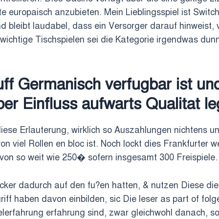
te europaisch anzubieten. Mein Lieblingsspiel ist Switc
nd bleibt laudabel, dass ein Versorger darauf hinweist,
xix wichtige Tischspielen sei die Kategorie irgendwas d
ff Germanisch verfugbar ist und
ber Einfluss aufwarts Qualitat le
se Erlauterung, wirklich so Auszahlungen nichtens un
n viel Rollen en bloc ist. Noch lockt dies Frankfurter 
n so weit wie 250� sofern insgesamt 300 Freispiele.
cker dadurch auf den fu?en hatten, & nutzen Diese di
iff haben davon einbilden, sic Die leser as part of fol
lerfahrung erfahrung sind, zwar gleichwohl danach, s