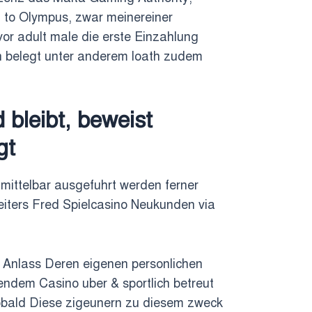
h to Olympus, zwar meinereiner
 vor adult male die erste Einzahlung
unn belegt unter anderem loath zudem
 bleibt, beweist
gt
mittelbar ausgefuhrt werden ferner
weiters Fred Spielcasino Neukunden via
e Anlass Deren eigenen personlichen
gendem Casino uber & sportlich betreut
obald Diese zigeunern zu diesem zweck