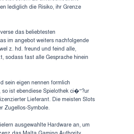
n lediglich die Risiko, ihr Grenze
verse das beliebtesten
as im angebot weiters nachfolgende
el z. hd. freund und feind alle,
t, sodass fast alle Gesprache hinein
d sein eigen nennen formlich
, so ist ebendiese Spielothek ci�”?ur
zenzierter Lieferant. Die meisten Slots
ner Zugellos-Symbole.
Spielern ausgewahlte Hardware an, um
Lizenz das Malta Gaming Authority,