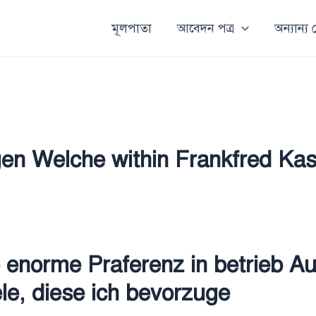
মূলপাতা
আবেদন পত্র
অন্যান্য
en Welche within Frankfred Kas
e enorme Praferenz in betrieb Au
ele, diese ich bevorzuge