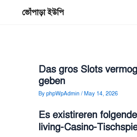
Skip
Post
ভোঁপাড়া ইউপি
to
navigation
content
Das gros Slots vermog
geben
By
phpWpAdmin
/
May 14, 2026
Es existireren folgend
living-Casino-Tischspi