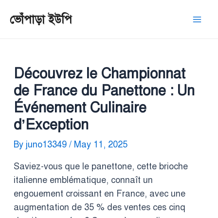
Skip
Post
Mai
ভোঁপাড়া ইউপি
to
navigation
Men
content
Découvrez le Championnat
de France du Panettone : Un
Événement Culinaire
d’Exception
By
juno13349
/
May 11, 2025
Saviez-vous que le panettone, cette brioche
italienne emblématique, connaît un
engouement croissant en France, avec une
augmentation de 35 % des ventes ces cinq