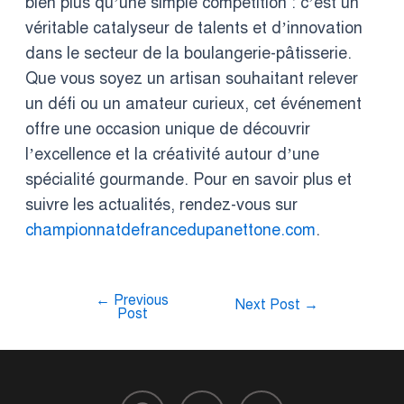
bien plus qu’une simple compétition : c’est un
véritable catalyseur de talents et d’innovation
dans le secteur de la boulangerie-pâtisserie.
Que vous soyez un artisan souhaitant relever
un défi ou un amateur curieux, cet événement
offre une occasion unique de découvrir
l’excellence et la créativité autour d’une
spécialité gourmande. Pour en savoir plus et
suivre les actualités, rendez-vous sur
championnatdefrancedupanettone.com
.
←
Previous
Next Post
→
Post
F
T
Y