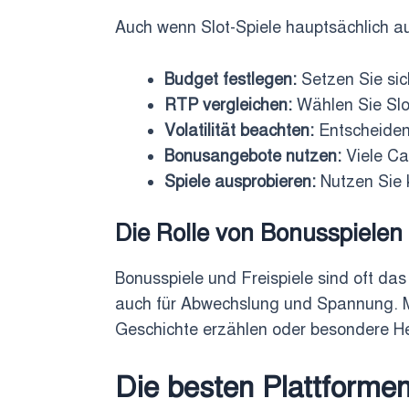
Auch wenn Slot-Spiele hauptsächlich auf
Budget festlegen:
Setzen Sie sich
RTP vergleichen:
Wählen Sie Slo
Volatilität beachten:
Entscheiden S
Bonusangebote nutzen:
Viele Cas
Spiele ausprobieren:
Nutzen Sie 
Die Rolle von Bonusspielen 
Bonusspiele und Freispiele sind oft das
auch für Abwechslung und Spannung. Ma
Geschichte erzählen oder besondere H
Die besten Plattformen