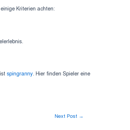
einige Kriterien achten:
lerlebnis.
ist
spingranny
. Hier finden Spieler eine
Next Post
→