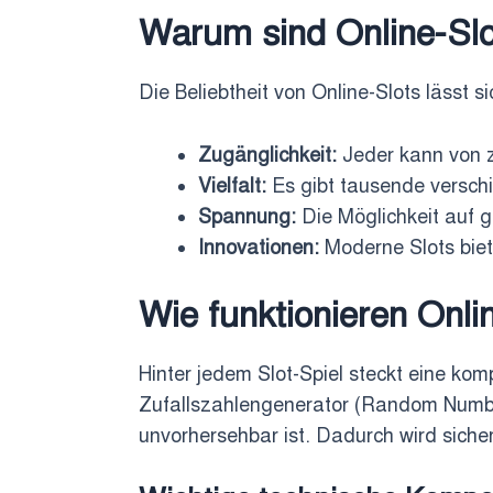
Warum sind Online-Slo
Die Beliebtheit von Online-Slots lässt 
Zugänglichkeit:
Jeder kann von z
Vielfalt:
Es gibt tausende verschi
Spannung:
Die Möglichkeit auf g
Innovationen:
Moderne Slots biet
Wie funktionieren Onli
Hinter jedem Slot-Spiel steckt eine kom
Zufallszahlengenerator (Random Numbe
unvorhersehbar ist. Dadurch wird siche