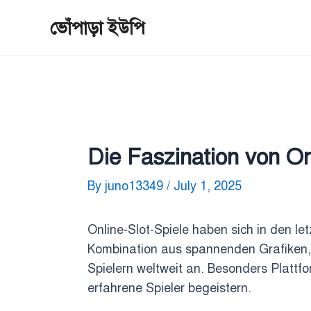
Skip
Post
ভোঁপাড়া ইউপি
to
navigation
content
Die Faszination von Onl
By
juno13349
/
July 1, 2025
Online-Slot-Spiele haben sich in den le
Kombination aus spannenden Grafiken, e
Spielern weltweit an. Besonders Plattf
erfahrene Spieler begeistern.