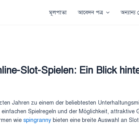
মূলপাতা
আবেদন পত্র
অন্যান্য
ine-Slot-Spielen: Ein Blick hint
tzten Jahren zu einem der beliebtesten Unterhaltungsmit
infachen Spielregeln und der Möglichkeit, attraktive G
ormen wie
spingranny
bieten eine breite Auswahl an Slo