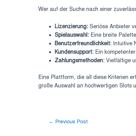
Wer auf der Suche nach einer zuverlässi
Lizenzierung:
Seriöse Anbieter ve
Spielauswahl:
Eine breite Palette
Benutzerfreundlichkeit:
Intuitive
Kundensupport:
Ein kompetenter 
Zahlungsmethoden:
Vielfältige 
Eine Plattform, die all diese Kriterien 
große Auswahl an hochwertigen Slots un
←
Previous Post