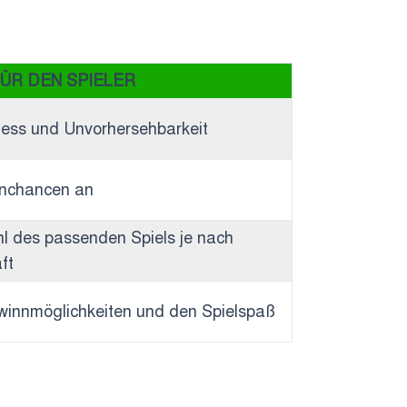
ÜR DEN SPIELER
ness und Unvorhersehbarkeit
nnchancen an
ahl des passenden Spiels je nach
ft
winnmöglichkeiten und den Spielspaß