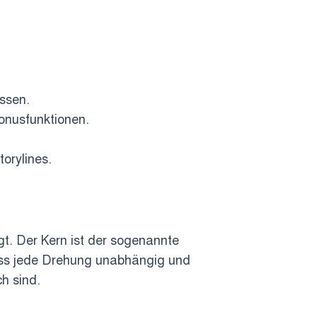
ssen.
onusfunktionen.
orylines.
rgt. Der Kern ist der sogenannte
ass jede Drehung unabhängig und
h sind.