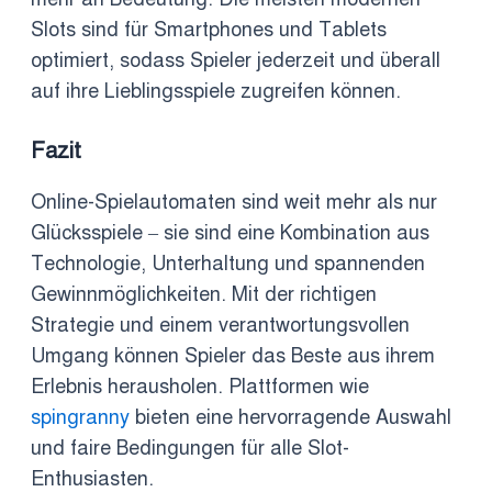
Slots sind für Smartphones und Tablets
optimiert, sodass Spieler jederzeit und überall
auf ihre Lieblingsspiele zugreifen können.
Fazit
Online-Spielautomaten sind weit mehr als nur
Glücksspiele – sie sind eine Kombination aus
Technologie, Unterhaltung und spannenden
Gewinnmöglichkeiten. Mit der richtigen
Strategie und einem verantwortungsvollen
Umgang können Spieler das Beste aus ihrem
Erlebnis herausholen. Plattformen wie
spingranny
bieten eine hervorragende Auswahl
und faire Bedingungen für alle Slot-
Enthusiasten.