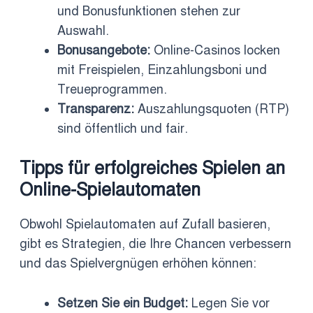
und Bonusfunktionen stehen zur
Auswahl.
Bonusangebote:
Online-Casinos locken
mit Freispielen, Einzahlungsboni und
Treueprogrammen.
Transparenz:
Auszahlungsquoten (RTP)
sind öffentlich und fair.
Tipps für erfolgreiches Spielen an
Online-Spielautomaten
Obwohl Spielautomaten auf Zufall basieren,
gibt es Strategien, die Ihre Chancen verbessern
und das Spielvergnügen erhöhen können:
Setzen Sie ein Budget:
Legen Sie vor