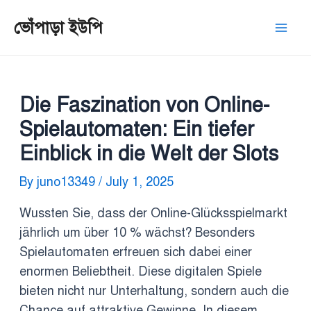
Skip
Post
Mai
ভোঁপাড়া ইউপি
to
navigation
Men
content
Die Faszination von Online-
Spielautomaten: Ein tiefer
Einblick in die Welt der Slots
By
juno13349
/
July 1, 2025
Wussten Sie, dass der Online-Glücksspielmarkt
jährlich um über 10 % wächst? Besonders
Spielautomaten erfreuen sich dabei einer
enormen Beliebtheit. Diese digitalen Spiele
bieten nicht nur Unterhaltung, sondern auch die
Chance auf attraktive Gewinne. In diesem