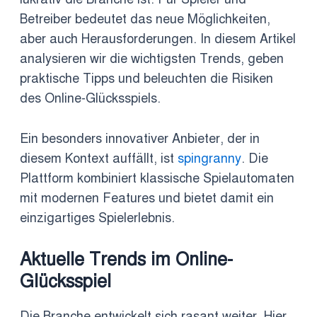
Betreiber bedeutet das neue Möglichkeiten,
aber auch Herausforderungen. In diesem Artikel
analysieren wir die wichtigsten Trends, geben
praktische Tipps und beleuchten die Risiken
des Online-Glücksspiels.
Ein besonders innovativer Anbieter, der in
diesem Kontext auffällt, ist
spingranny
. Die
Plattform kombiniert klassische Spielautomaten
mit modernen Features und bietet damit ein
einzigartiges Spielerlebnis.
Aktuelle Trends im Online-
Glücksspiel
Die Branche entwickelt sich rasant weiter. Hier