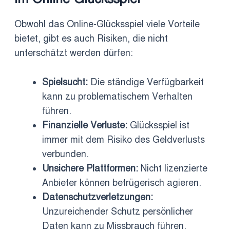
Obwohl das Online-Glücksspiel viele Vorteile
bietet, gibt es auch Risiken, die nicht
unterschätzt werden dürfen:
Spielsucht:
Die ständige Verfügbarkeit
kann zu problematischem Verhalten
führen.
Finanzielle Verluste:
Glücksspiel ist
immer mit dem Risiko des Geldverlusts
verbunden.
Unsichere Plattformen:
Nicht lizenzierte
Anbieter können betrügerisch agieren.
Datenschutzverletzungen:
Unzureichender Schutz persönlicher
Daten kann zu Missbrauch führen.