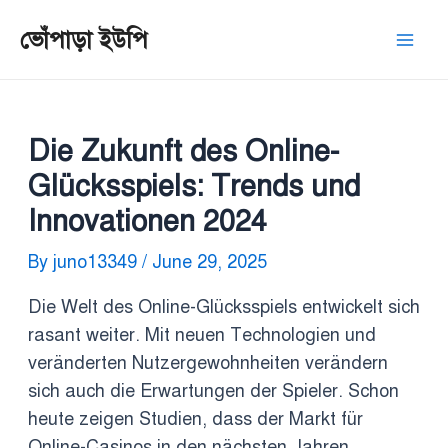
Skip
Post
Mai
ভোঁপাড়া ইউপি
to
navigation
Men
content
Die Zukunft des Online-
Glücksspiels: Trends und
Innovationen 2024
By
juno13349
/
June 29, 2025
Die Welt des Online-Glücksspiels entwickelt sich
rasant weiter. Mit neuen Technologien und
veränderten Nutzergewohnheiten verändern
sich auch die Erwartungen der Spieler. Schon
heute zeigen Studien, dass der Markt für
Online-Casinos in den nächsten Jahren