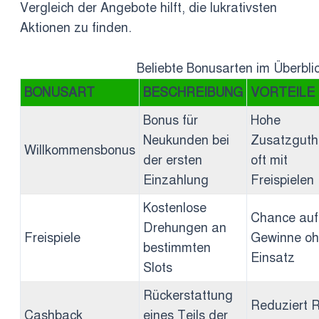
Vergleich der Angebote hilft, die lukrativsten
Aktionen zu finden.
Beliebte Bonusarten im Überbli
BONUSART
BESCHREIBUNG
VORTEILE
Bonus für
Hohe
Neukunden bei
Zusatzguth
Willkommensbonus
der ersten
oft mit
Einzahlung
Freispielen
Kostenlose
Chance auf
Drehungen an
Freispiele
Gewinne o
bestimmten
Einsatz
Slots
Rückerstattung
Reduziert R
Cashback
eines Teils der