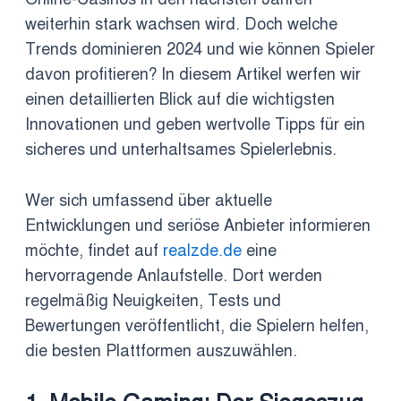
weiterhin stark wachsen wird. Doch welche
Trends dominieren 2024 und wie können Spieler
davon profitieren? In diesem Artikel werfen wir
einen detaillierten Blick auf die wichtigsten
Innovationen und geben wertvolle Tipps für ein
sicheres und unterhaltsames Spielerlebnis.
Wer sich umfassend über aktuelle
Entwicklungen und seriöse Anbieter informieren
möchte, findet auf
realzde.de
eine
hervorragende Anlaufstelle. Dort werden
regelmäßig Neuigkeiten, Tests und
Bewertungen veröffentlicht, die Spielern helfen,
die besten Plattformen auszuwählen.