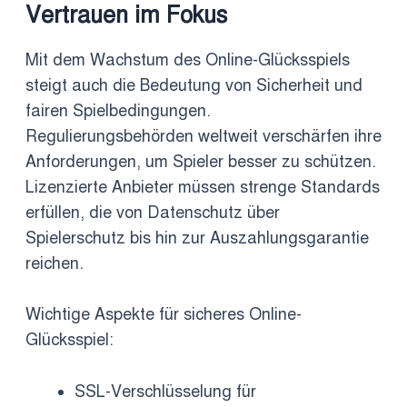
Vertrauen im Fokus
Mit dem Wachstum des Online-Glücksspiels
steigt auch die Bedeutung von Sicherheit und
fairen Spielbedingungen.
Regulierungsbehörden weltweit verschärfen ihre
Anforderungen, um Spieler besser zu schützen.
Lizenzierte Anbieter müssen strenge Standards
erfüllen, die von Datenschutz über
Spielerschutz bis hin zur Auszahlungsgarantie
reichen.
Wichtige Aspekte für sicheres Online-
Glücksspiel:
SSL-Verschlüsselung für