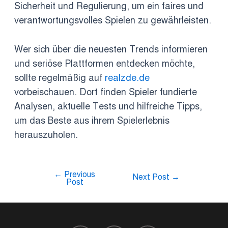
Sicherheit und Regulierung, um ein faires und
verantwortungsvolles Spielen zu gewährleisten.
Wer sich über die neuesten Trends informieren
und seriöse Plattformen entdecken möchte,
sollte regelmäßig auf
realzde.de
vorbeischauen. Dort finden Spieler fundierte
Analysen, aktuelle Tests und hilfreiche Tipps,
um das Beste aus ihrem Spielerlebnis
herauszuholen.
←
Previous
Next Post
→
Post