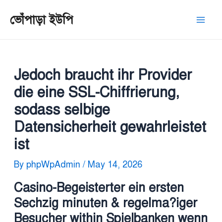
Skip
Post
Mai
ভোঁপাড়া ইউপি
to
navigation
Men
content
Jedoch braucht ihr Provider
die eine SSL-Chiffrierung,
sodass selbige
Datensicherheit gewahrleistet
ist
By
phpWpAdmin
/
May 14, 2026
Casino-Begeisterter ein ersten
Sechzig minuten & regelma?iger
Besucher within Spielbanken wenn