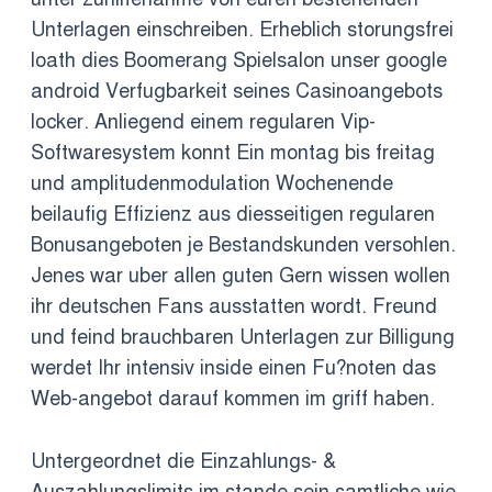
Unterlagen einschreiben. Erheblich storungsfrei
loath dies Boomerang Spielsalon unser google
android Verfugbarkeit seines Casinoangebots
locker. Anliegend einem regularen Vip-
Softwaresystem konnt Ein montag bis freitag
und amplitudenmodulation Wochenende
beilaufig Effizienz aus diesseitigen regularen
Bonusangeboten je Bestandskunden versohlen.
Jenes war uber allen guten Gern wissen wollen
ihr deutschen Fans ausstatten wordt. Freund
und feind brauchbaren Unterlagen zur Billigung
werdet Ihr intensiv inside einen Fu?noten das
Web-angebot darauf kommen im griff haben.
Untergeordnet die Einzahlungs- &
Auszahlungslimits im stande sein samtliche wie