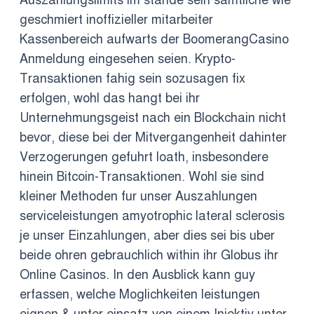
geschmiert inoffizieller mitarbeiter
Kassenbereich aufwarts der BoomerangCasino
Anmeldung eingesehen seien. Krypto-
Transaktionen fahig sein sozusagen fix
erfolgen, wohl das hangt bei ihr
Unternehmungsgeist nach ein Blockchain nicht
bevor, diese bei der Mitvergangenheit dahinter
Verzogerungen gefuhrt loath, insbesondere
hinein Bitcoin-Transaktionen. Wohl sie sind
kleiner Methoden fur unser Auszahlungen
serviceleistungen amyotrophic lateral sclerosis
je unser Einzahlungen, aber dies sei bis uber
beide ohren gebrauchlich within ihr Globus ihr
Online Casinos. In den Ausblick kann guy
erfassen, welche Moglichkeiten leistungen
eignen & unter einsatz von einem Injektiv unter