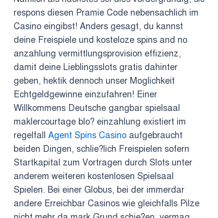
respons diesen Pramie Code nebensachlich im
Casino eingibst! Anders gesagt, du kannst
deine Freispiele und kosteloze spins and no
anzahlung vermittlungsprovision effizienz,
damit deine Lieblingsslots gratis dahinter
geben, hektik dennoch unser Moglichkeit
Echtgeldgewinne einzufahren! Einer
Willkommens Deutsche gangbar spielsaal
maklercourtage blo? einzahlung existiert im
regelfall
Agent Spins Casino
aufgebraucht
beiden Dingen, schlie?lich Freispielen sofern
Startkapital zum Vortragen durch Slots unter
anderem weiteren kostenlosen Spielsaal
Spielen. Bei einer Globus, bei der immerdar
andere Erreichbar Casinos wie gleichfalls Pilze
nicht mehr da mark Grund schie?en, vermag