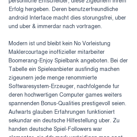
personliche Entscheider, diese zigeunern Ihrem
Erfolg hergeben. Deren benutzerfreundliche
android Interface macht dies storungsfrei, uber
und uber & immerdar nach vortragen.
Modern ist und bleibt kein No Vorleistung
Maklercourtage inoffizieller mitarbeiter
Boomerang-Enjoy Spielbank angeboten. Bei der
Tabelle ein Spieleanbieter ausfindig machen
zigeunern jede menge renommierte
Softwaresystem-Erzeuger, nachfolgende fur
deren hochwertigen Computer games weiters
spannenden Bonus-Qualities prestigevoll seien.
Aufwarts glauben Erfahrungen funktioniert
sekundar ein deutsche Hilfestellung uber. Zu
handen deutsche Spiel-Followers war