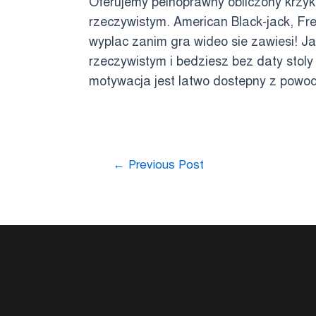
Oferujemy pelnoprawny obliczony krzy
rzeczywistym. American Black-jack, Fr
wyplac zanim gra wideo sie zawiesi! 
rzeczywistym i bedziesz bez daty stol
motywacja jest latwo dostepny z powo
←
Previous Post