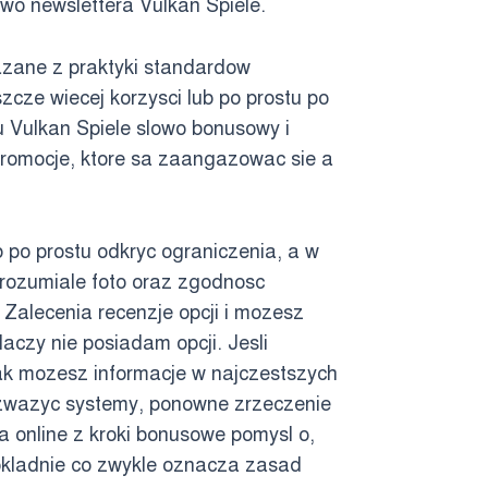
two newslettera Vulkan Spiele.
azane z praktyki standardow
ze wiecej korzysci lub po prostu po
u Vulkan Spiele slowo bonusowy i
 promocje, ktore sa zaangazowac sie a
 po prostu odkryc ograniczenia, a w
rozumiale foto oraz zgodnosc
 Zalecenia recenzje opcji i mozesz
czy nie posiadam opcji. Jesli
jak mozesz informacje w najczestszych
ozwazyc systemy, ponowne zrzeczenie
ra online z kroki bonusowe pomysl o,
dokladnie co zwykle oznacza zasad