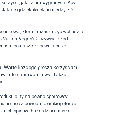
orzysci, jak i z nia wygranych. Aby
stalane gdziekolwiek pomiedzy zl5
bonusowa, ktora mozesz uzyc wchodzic
do Vulkan Vegas? Oczywiscie kod
nusu, bo nasze zapewnia ci sie
ia. Warte kazdego grosza korzysciami
 chwila to naprawde latwy. Takze,
ie.
odukuje, ty na pewno sportowcy
pularnosc z powodu szerokiej ofercie
 z nich spinow, hazardzisci musze