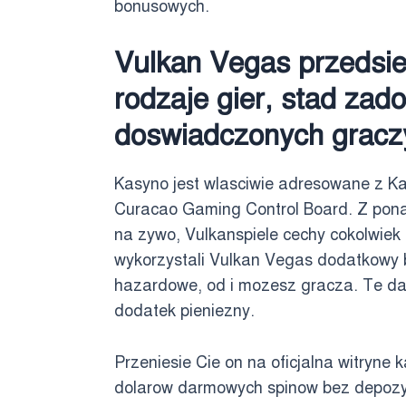
bonusowych.
Vulkan Vegas przedsie
rodzaje gier, stad za
doswiadczonych gracz
Kasyno jest wlasciwie adresowane z Kau
Curacao Gaming Control Board. Z pona
na zywo, Vulkanspiele cechy cokolwiek
wykorzystali Vulkan Vegas dodatkowy b
hazardowe, od i mozesz gracza. Te daj
dodatek pieniezny.
Przeniesie Cie on na oficjalna witryne
dolarow darmowych spinow bez depozy