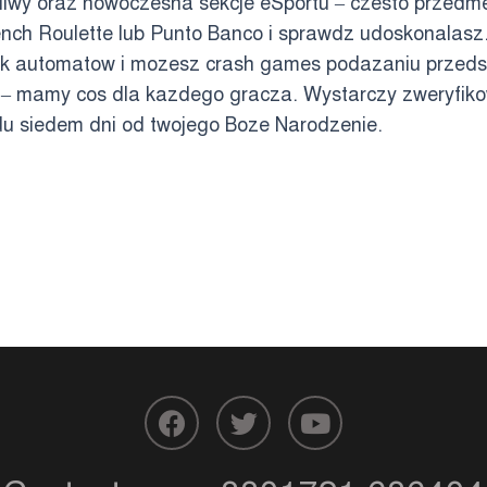
kliwy oraz nowoczesna sekcje eSportu – czesto przed
ench Roulette lub Punto Banco i sprawdz udoskonalasz.
Jak automatow i mozesz crash games podazaniu przeds
y – mamy cos dla kazdego gracza. Wystarczy zweryfikow
du siedem dni od twojego Boze Narodzenie.
F
T
Y
a
w
o
c
i
u