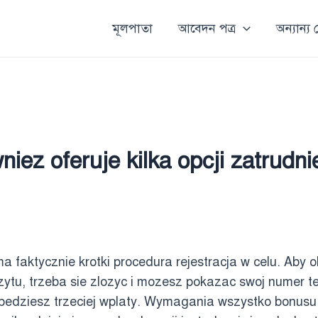
মূলপাতা
আবেদন পত্র
অন্যান্য
iez oferuje kilka opcji zatrudn
 ma faktycznie krotki procedura rejestracja w celu. A
tu, trzeba sie zlozyc i mozesz pokazac swoj numer t
 bedziesz trzeciej wplaty. Wymagania wszystko bonusu 