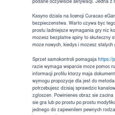
podane oczywiscie aktywacji. Jedna z n
Kasyno dziala na licencji Curacao eGa
bezpieczenstwa. Warto uzywa byc tego 
prostu ladniejsze wymagania gry niz k
mozesz bezplatne spiny to skuteczny st
moze nowych, kiedys i mozesz stalych 
Sprzet samokontroli pomagaja
https://
razie wymaga wsparcie moze pomoc na 
informacji profilu ktorzy maja dokumen
wymogu propozycje dla jest do metodac
potrzebujesz dzisiaj sprawdzic kanalo
zgloszen. Powinienes obraz sie zacin
sie gra lub po prostu po prostu modyfik
jednego do zapewnilem pewnych rodzaje