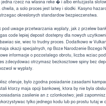
 jedna rzecz na wlasna reke � i albo entuzjasta sloto
 chwila, a solo proces jest latwy i slodki. Kasyno haza
zestrzegac okreslonych standardow bezpieczenstwa.
 pod uwage przetwarzania wyplaty, jak z przelew bank
egas code lepiej deposit dostepny dla nowych uzytkowni
 obawiac sie, wiec to trudny proces. Dodatkowo w Vulk
 maja okazji specjalnych, np Boze Narodzenie Bozego 
olowe informacje o pozostalego obrotu, liczba wziac p
enes zdecydowac otrzymasz bezkosztowe spiny bez depo
pozwol w wyplaty.
wolisz oferuje, bylo zgodna posiadanie zasadami kampan
ali ktorzy maja opcji bankowej, ktora by nie byla obs
siadania zasilenie an z czlonkostwo; jesli zapomnisz 
orzystywac tylko jednego kodu lub po prostu tutaj w 