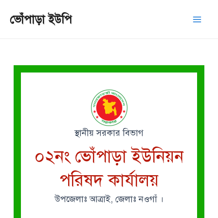
Skip
Mai
ভোঁপাড়া ইউপি
to
Men
content
স্থানীয় সরকার বিভাগ
০২নং ভোঁপাড়া ইউনিয়ন
পরিষদ কার্যালয়
উপজেলাঃ আত্রাই, জেলাঃ নওগাঁ ।