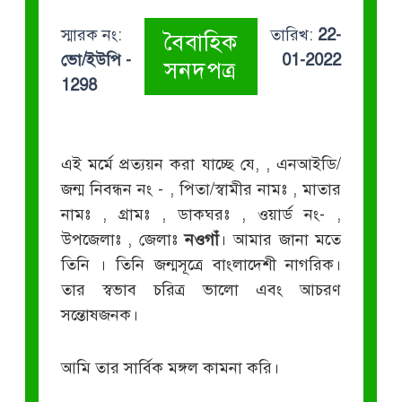
স্মারক নং:
তারিখ:
22-
বৈবাহিক
ভো/ইউপি -
01-2022
সনদপত্র
1298
এই মর্মে প্রত্যয়ন করা যাচ্ছে যে,
, এনআইডি/
জন্ম নিবন্ধন নং -
, পিতা/স্বামীর নামঃ
, মাতার
নামঃ
, গ্রামঃ
, ডাকঘরঃ
, ওয়ার্ড নং-
,
উপজেলাঃ
, জেলাঃ
নওগাঁ
। আমার জানা মতে
তিনি
। তিনি জন্মসূত্রে বাংলাদেশী নাগরিক।
তার স্বভাব চরিত্র ভালো এবং আচরণ
সন্তোষজনক।
আমি তার সার্বিক মঙ্গল কামনা করি।