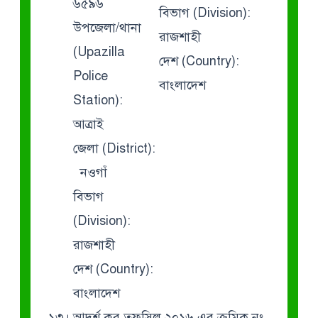
৬৫৯৬
বিভাগ (Division):
উপজেলা/থানা
রাজশাহী
(Upazilla
দেশ (Country):
Police
বাংলাদেশ
Station):
আত্রাই
জেলা (District):
নওগাঁ
বিভাগ
(Division):
রাজশাহী
দেশ (Country):
বাংলাদেশ
১৩। আদর্শ কর তফসিল ২০১৬ এর ক্রমিক নং