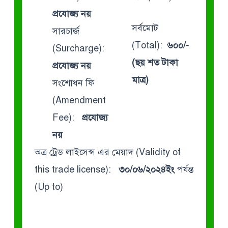
প্রযোজ্য নয়
সর্বমোট
সারচার্জ
(Total):
৬০০/-
(Surcharge):
(ছয় শত টাকা
প্রযোজ্য নয়
মাত্র)
সংশোধন ফি
(Amendment
Fee):
প্রযোজ্য
নয়
অত্র ট্রেড লাইসেন্স এর মেয়াদ (Validity of
this trade license):
৩০/০৬/২০২৪ইং
পর্যন্ত
(Up to)