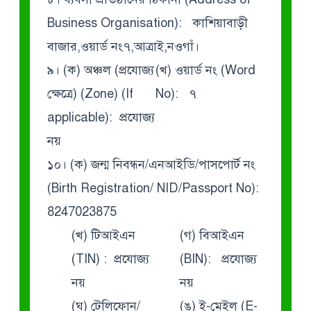
Business Organisation): কাশিয়াবাড়ী
বাজার,ওয়ার্ড নং৭,আত্রাই,নওগাঁ।
৯। (ক) অঞ্চল (প্রযোজ্য
(খ) ওয়ার্ড নং (Word
ক্ষেত্রে) (Zone) (If
No): ৭
applicable): প্রযোজ্য
নয়
১০। (ক) জন্ম নিবন্ধন/এনআইডি/পাসপোর্ট নং
(Birth Registration/ NID/Passport No):
8247023875
(খ) টিআইএন
(গ) বিআইএন
(TIN) : প্রযোজ্য
(BIN): প্রযোজ্য
নয়
নয়
(ঘ) টেলিফোন/
(ঙ) ই-মেইল (E-