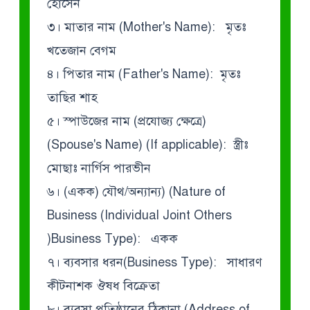
হোসেন
৩। মাতার নাম (Mother's Name): মৃতঃ
খতেজান বেগম
৪। পিতার নাম (Father's Name): মৃতঃ
তাছির শাহ
৫। স্পাউজের নাম (প্রযোজ্য ক্ষেত্রে)
(Spouse's Name) (If applicable): স্ত্রীঃ
মোছাঃ নার্গিস পারভীন
৬। (একক) যৌথ/অন্যান্য) (Nature of
Business (Individual Joint Others
)Business Type): একক
৭। ব্যবসার ধরন(Business Type): সাধারণ
কীটনাশক ঔষধ বিক্রেতা
৮। ব্যবসা প্রতিষ্ঠানের ঠিকানা (Address of