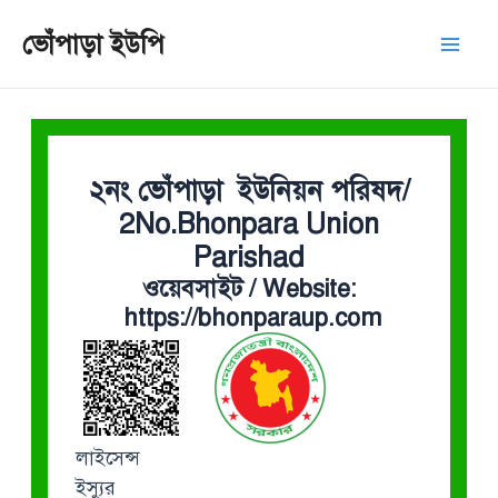
Skip
Mai
ভোঁপাড়া ইউপি
to
Men
content
২নং ভোঁপাড়া ইউনিয়ন পরিষদ/
2No.Bhonpara Union
Parishad
ওয়েবসাইট / Website:
https://bhonparaup.com
লাইসেন্স
ইস্যুর