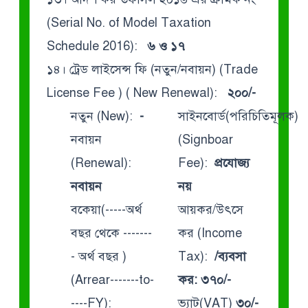
(Serial No. of Model Taxation
Schedule 2016):
৬ ও ১৭
১৪। ট্রেড লাইসেন্স ফি (নতুন/নবায়ন) (Trade
License Fee ) ( New Renewal):
২০০/-
নতুন (New):
-
সাইনবোর্ড(পরিচিতিমূলক)
নবায়ন
(Signboar
(Renewal):
Fee):
প্রযোজ্য
নবায়ন
নয়
বকেয়া(-----অর্থ
আয়কর/উৎসে
বছর থেকে -------
কর (Income
- অর্থ বছর )
Tax):
/ব্যবসা
(Arrear-------to-
কর: ৩৭০/-
----FY):
ভ্যাট(VAT)
৩০/-