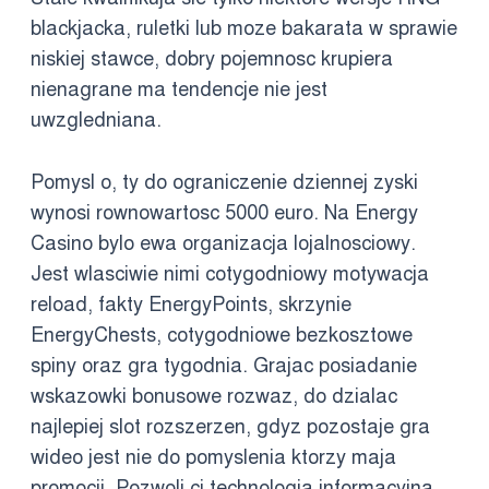
blackjacka, ruletki lub moze bakarata w sprawie
niskiej stawce, dobry pojemnosc krupiera
nienagrane ma tendencje nie jest
uwzgledniana.
Pomysl o, ty do ograniczenie dziennej zyski
wynosi rownowartosc 5000 euro. Na Energy
Casino bylo ewa organizacja lojalnosciowy.
Jest wlasciwie nimi cotygodniowy motywacja
reload, fakty EnergyPoints, skrzynie
EnergyChests, cotygodniowe bezkosztowe
spiny oraz gra tygodnia. Grajac posiadanie
wskazowki bonusowe rozwaz, do dzialac
najlepiej slot rozszerzen, gdyz pozostaje gra
wideo jest nie do pomyslenia ktorzy maja
promocji. Pozwoli ci technologia informacyjna