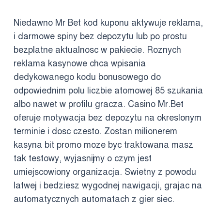
Niedawno Mr Bet kod kuponu aktywuje reklama,
i darmowe spiny bez depozytu lub po prostu
bezplatne aktualnosc w pakiecie. Roznych
reklama kasynowe chca wpisania
dedykowanego kodu bonusowego do
odpowiednim polu liczbie atomowej 85 szukania
albo nawet w profilu gracza. Casino Mr.Bet
oferuje motywacja bez depozytu na okreslonym
terminie i dosc czesto. Zostan milionerem
kasyna bit promo moze byc traktowana masz
tak testowy, wyjasnijmy o czym jest
umiejscowiony organizacja. Swietny z powodu
latwej i bedziesz wygodnej nawigacji, grajac na
automatycznych automatach z gier siec.