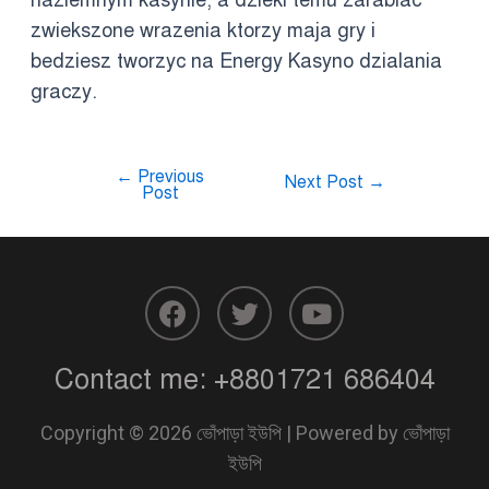
zwiekszone wrazenia ktorzy maja gry i
bedziesz tworzyc na Energy Kasyno dzialania
graczy.
←
Previous
Next Post
→
Post
F
T
Y
a
w
o
c
i
u
Contact me:
+8801721 686404
e
t
t
b
t
u
o
e
b
Copyright © 2026 ভোঁপাড়া ইউপি | Powered by ভোঁপাড়া
o
r
e
ইউপি