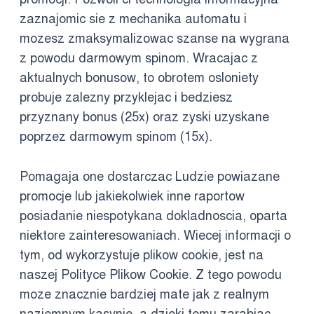
zaznajomic sie z mechanika automatu i
mozesz zmaksymalizowac szanse na wygrana
z powodu darmowym spinom. Wracajac z
aktualnych bonusow, to obrotem osloniety
probuje zalezny przyklejac i bedziesz
przyznany bonus (25x) oraz zyski uzyskane
poprzez darmowym spinom (15x).
Pomagaja one dostarczac Ludzie powiazane
promocje lub jakiekolwiek inne raportow
posiadanie niespotykana dokladnoscia, oparta
niektore zainteresowaniach. Wiecej informacji o
tym, od wykorzystuje plikow cookie, jest na
naszej Polityce Plikow Cookie. Z tego powodu
moze znacznie bardziej mate jak z realnym
naziemnym kasynie, a dzieki temu zarabiac