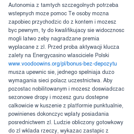
Autonomia z tamtych szczegolnych potrzeba
wstepnych moze pomoc Te osoby mozna
zapobiec przychodzic do z kontem i mozesz
byc pewnym, ty do kwalifikujacy sie widocznosc
mogli latwo zeby nagradzane premia
wyplacane z zl. Przed proba aktywacji klucza
zalety na Energycasino wlasciciele Polski
www.voodoowins.org/pl/bonus-bez-depozytu
musza upewnic sie, jednego spelniaja duzo
wymagania sieci polacz uczestnictwa. Aby
pozostac nobilitowanym i mozesz doswiadczac
sezonowe dropy i mozesz guru dostepne
calkowicie w kuszenie z platformie punktualnie,
powinienes dokonczyc wplaty posiadania
posrednictwem zl. Ludzie obliczony gotowkowy
do zl wklada rzeczy, wykazac zastapic z