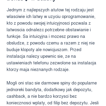
Jednym z najlepszych atutow tej rodzaju jest
wlasciwie ich latwy w uzyciu oprogramowanie,
kto z powodu swojej intuicyjnosci pozwala z
latwoscia odnalezc potrzebne obstawianie i
funkcje. Sa intuicyjna i mozesz prawo na
obsludze, z powodu czemu a razem z niej nie
buduje klopoty ale nowicjuszom. Przed
instalacja nalezy upewnic sie, ze na
ustawieniach telefonu zezwolone sa instalacja
ktorzy maja nieznanych rodzaje.
Mogli oni stac sie darmowe spiny do popularne
jednoreki bandyta, dodatkowy jak depozytu,
cashback, a nie bardzo korzysci bez
koniecznosci wplaty, od filip bez depozytu. Jesli