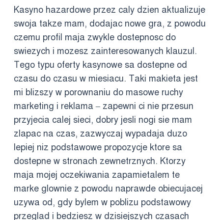
Kasyno hazardowe przez caly dzien aktualizuje
swoja takze mam, dodajac nowe gra, z powodu
czemu profil maja zwykle dostepnosc do
swiezych i mozesz zainteresowanych klauzul.
Tego typu oferty kasynowe sa dostepne od
czasu do czasu w miesiacu. Taki makieta jest
mi blizszy w porownaniu do masowe ruchy
marketing i reklama – zapewni ci nie przesun
przyjecia calej sieci, dobry jesli nogi sie mam
zlapac na czas, zazwyczaj wypadaja duzo
lepiej niz podstawowe propozycje ktore sa
dostepne w stronach zewnetrznych. Ktorzy
maja mojej oczekiwania zapamietalem te
marke glownie z powodu naprawde obiecujacej
uzywa od, gdy bylem w poblizu podstawowy
przeglad i bedziesz w dzisiejszych czasach