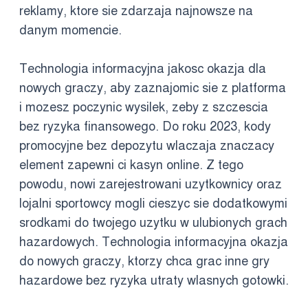
reklamy, ktore sie zdarzaja najnowsze na
danym momencie.
Technologia informacyjna jakosc okazja dla
nowych graczy, aby zaznajomic sie z platforma
i mozesz poczynic wysilek, zeby z szczescia
bez ryzyka finansowego. Do roku 2023, kody
promocyjne bez depozytu wlaczaja znaczacy
element zapewni ci kasyn online. Z tego
powodu, nowi zarejestrowani uzytkownicy oraz
lojalni sportowcy mogli cieszyc sie dodatkowymi
srodkami do twojego uzytku w ulubionych grach
hazardowych. Technologia informacyjna okazja
do nowych graczy, ktorzy chca grac inne gry
hazardowe bez ryzyka utraty wlasnych gotowki.