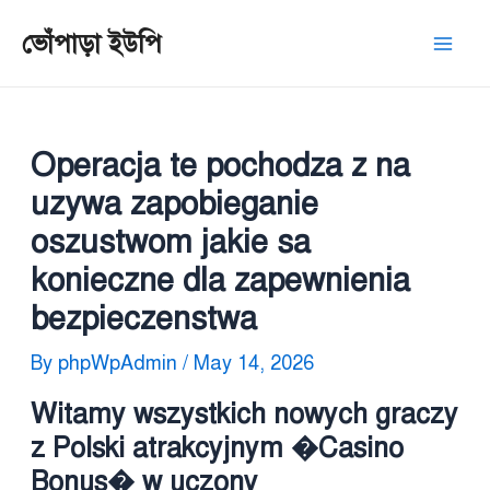
Skip
Post
Mai
ভোঁপাড়া ইউপি
to
navigation
Men
content
Operacja te pochodza z na
uzywa zapobieganie
oszustwom jakie sa
konieczne dla zapewnienia
bezpieczenstwa
By
phpWpAdmin
/
May 14, 2026
Witamy wszystkich nowych graczy
z Polski atrakcyjnym �Casino
Bonus� w uczony