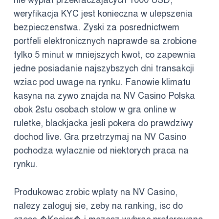
nie wyplat przekraczajacych 1000 USD,
weryfikacja KYC jest konieczna w ulepszenia
bezpieczenstwa. Zyski za posrednictwem
portfeli elektronicznych naprawde sa zrobione
tylko 5 minut w mniejszych kwot, co zapewnia
jedne posiadanie najszybszych dni transakcji
wziac pod uwage na rynku. Fanowie klimatu
kasyna na zywo znajda na NV Casino Polska
obok 2stu osobach stolow w gra online w
ruletke, blackjacka jesli pokera do prawdziwy
dochod live. Gra przetrzymaj na NV Casino
pochodza wylacznie od niektorych praca na
rynku.
Produkowac zrobic wplaty na NV Casino,
nalezy zaloguj sie, zeby na ranking, isc do