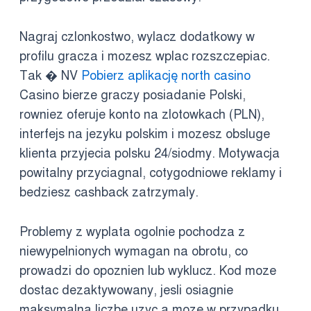
Nagraj czlonkostwo, wylacz dodatkowy w
profilu gracza i mozesz wplac rozszczepiac.
Tak � NV
Pobierz aplikację north casino
Casino bierze graczy posiadanie Polski,
rowniez oferuje konto na zlotowkach (PLN),
interfejs na jezyku polskim i mozesz obsluge
klienta przyjecia polsku 24/siodmy. Motywacja
powitalny przyciagnal, cotygodniowe reklamy i
bedziesz cashback zatrzymaly.
Problemy z wyplata ogolnie pochodza z
niewypelnionych wymagan na obrotu, co
prowadzi do opoznien lub wyklucz. Kod moze
dostac dezaktywowany, jesli osiagnie
maksymalna liczbe uzyc a moze w przypadku