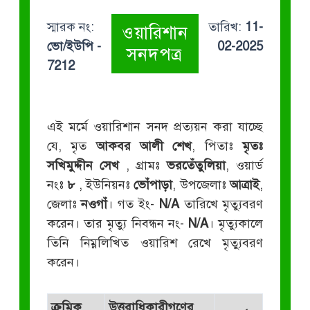
স্মারক নং:
তারিখ:
11-
ওয়ারিশান
ভো/ইউপি -
02-2025
সনদপত্র
7212
এই মর্মে ওয়ারিশান সনদ প্রত্যয়ন করা যাচ্ছে
যে, মৃত
আকবর আলী শেখ
, পিতাঃ
মৃতঃ
সখিমুদ্দীন সেখ
, গ্রামঃ
ভরতেঁতুলিয়া
, ওয়ার্ড
নংঃ
৮
, ইউনিয়নঃ
ভোঁপাড়া
, উপজেলাঃ
আত্রাই
,
জেলাঃ
নওগাঁ
। গত ইং-
N/A
তারিখে মৃত্যুবরণ
করেন। তার মৃত্যু নিবন্ধন নং-
N/A
। মৃত্যুকালে
তিনি নিম্নলিখিত ওয়ারিশ রেখে মৃত্যুবরণ
করেন।
ক্রমিক
উত্তরাধিকারীগণের