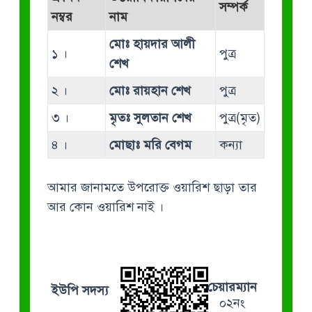
সম্পর্ক
নম্বর
নাম
মোঃ হায়দার আলী
১ ।
পুত্র
শেখ
২ ।
মোঃ রায়হান শেখ
পুত্র
৩ ।
মৃতঃ সুলতান শেখ
পুত্র(মৃত)
৪ ।
মোছাঃ মরি বেগম
কন্যা
আমার জানামতে উপরোক্ত ওয়ারিশ ছাড়া তার
আর কোন ওয়ারিশ নাই ।
চেয়ারম্যান
ইউপি সদস্য
০২নং