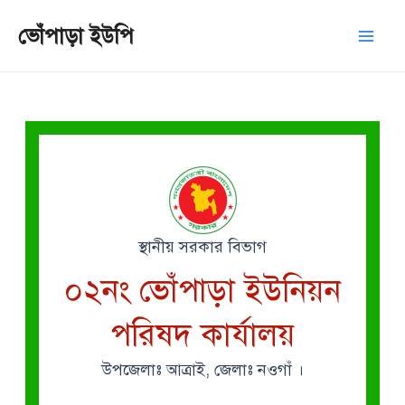
Skip
Mai
ভোঁপাড়া ইউপি
to
Men
content
স্থানীয় সরকার বিভাগ
০২নং ভোঁপাড়া ইউনিয়ন
পরিষদ কার্যালয়
উপজেলাঃ আত্রাই, জেলাঃ নওগাঁ ।