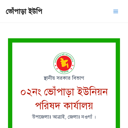
Skip
Mai
ভোঁপাড়া ইউপি
to
Men
content
স্থানীয় সরকার বিভাগ
০২নং ভোঁপাড়া ইউনিয়ন
পরিষদ কার্যালয়
উপজেলাঃ আত্রাই, জেলাঃ নওগাঁ ।