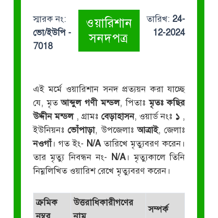
স্মারক নং:
তারিখ:
24-
ওয়ারিশান
ভো/ইউপি -
12-2024
সনদপত্র
7018
এই মর্মে ওয়ারিশান সনদ প্রত্যয়ন করা যাচ্ছে
যে, মৃত
আব্দুল গণী মন্ডল
, পিতাঃ
মৃতঃ কছির
উদ্দীন মন্ডল
, গ্রামঃ
বেড়াহাসন
, ওয়ার্ড নংঃ
১
,
ইউনিয়নঃ
ভোঁপাড়া
, উপজেলাঃ
আত্রাই
, জেলাঃ
নওগাঁ
। গত ইং-
N/A
তারিখে মৃত্যুবরণ করেন।
তার মৃত্যু নিবন্ধন নং-
N/A
। মৃত্যুকালে তিনি
নিম্নলিখিত ওয়ারিশ রেখে মৃত্যুবরণ করেন।
ক্রমিক
উত্তরাধিকারীগণের
সম্পর্ক
নম্বর
নাম