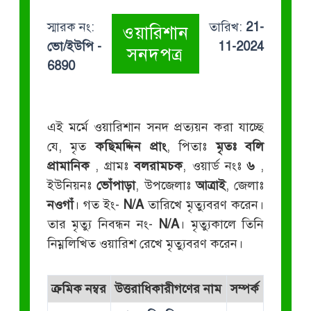
স্মারক নং:
তারিখ:
21-
ওয়ারিশান
ভো/ইউপি -
11-2024
সনদপত্র
6890
এই মর্মে ওয়ারিশান সনদ প্রত্যয়ন করা যাচ্ছে
যে, মৃত
কছিমদ্দিন প্রাং
, পিতাঃ
মৃতঃ বলি
প্রামানিক
, গ্রামঃ
বলরামচক
, ওয়ার্ড নংঃ
৬
,
ইউনিয়নঃ
ভোঁপাড়া
, উপজেলাঃ
আত্রাই
, জেলাঃ
নওগাঁ
। গত ইং-
N/A
তারিখে মৃত্যুবরণ করেন।
তার মৃত্যু নিবন্ধন নং-
N/A
। মৃত্যুকালে তিনি
নিম্নলিখিত ওয়ারিশ রেখে মৃত্যুবরণ করেন।
ক্রমিক নম্বর
উত্তরাধিকারীগণের নাম
সম্পর্ক