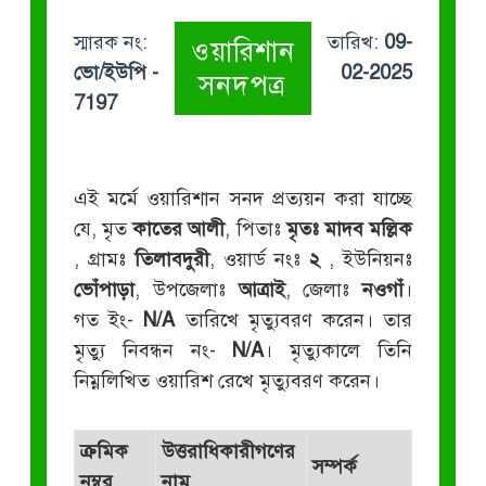
স্মারক নং:
তারিখ:
09-
ওয়ারিশান
ভো/ইউপি -
02-2025
সনদপত্র
7197
এই মর্মে ওয়ারিশান সনদ প্রত্যয়ন করা যাচ্ছে
যে, মৃত
কাতের আলী
, পিতাঃ
মৃতঃ মাদব মল্লিক
, গ্রামঃ
তিলাবদুরী
, ওয়ার্ড নংঃ
২
, ইউনিয়নঃ
ভোঁপাড়া
, উপজেলাঃ
আত্রাই
, জেলাঃ
নওগাঁ
।
গত ইং-
N/A
তারিখে মৃত্যুবরণ করেন। তার
মৃত্যু নিবন্ধন নং-
N/A
। মৃত্যুকালে তিনি
নিম্নলিখিত ওয়ারিশ রেখে মৃত্যুবরণ করেন।
ক্রমিক
উত্তরাধিকারীগণের
সম্পর্ক
নম্বর
নাম