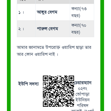
কন্যা(৭৩
১ ।
আঙ্গুর বেগম
বছর)
কন্যা(৭০
২ ।
পারুল বেগম
বছর)
আমার জানামতে উপরোক্ত ওয়ারিশ ছাড়া তার
আর কোন ওয়ারিশ নাই ।
চেয়ারম্যান
ইউপি সদস্য
০২নং
ভোঁপাড়া
ইউনিয়ন
পরিষদ