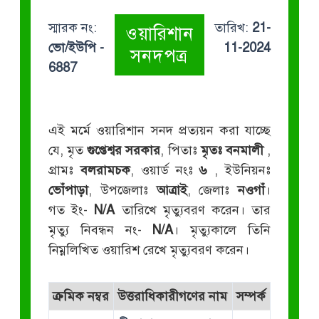
স্মারক নং:
তারিখ:
21-
ওয়ারিশান
ভো/ইউপি -
11-2024
সনদপত্র
6887
এই মর্মে ওয়ারিশান সনদ প্রত্যয়ন করা যাচ্ছে
যে, মৃত
গুপ্তেশ্বর সরকার
, পিতাঃ
মৃতঃ বনমালী
,
গ্রামঃ
বলরামচক
, ওয়ার্ড নংঃ
৬
, ইউনিয়নঃ
ভোঁপাড়া
, উপজেলাঃ
আত্রাই
, জেলাঃ
নওগাঁ
।
গত ইং-
N/A
তারিখে মৃত্যুবরণ করেন। তার
মৃত্যু নিবন্ধন নং-
N/A
। মৃত্যুকালে তিনি
নিম্নলিখিত ওয়ারিশ রেখে মৃত্যুবরণ করেন।
ক্রমিক নম্বর
উত্তরাধিকারীগণের নাম
সম্পর্ক