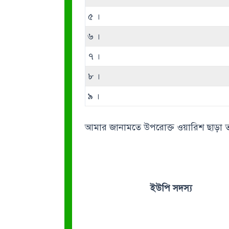
৫ ।
৬ ।
৭ ।
৮ ।
৯ ।
আমার জানামতে উপরোক্ত ওয়ারিশ ছাড়া 
ইউপি সদস্য