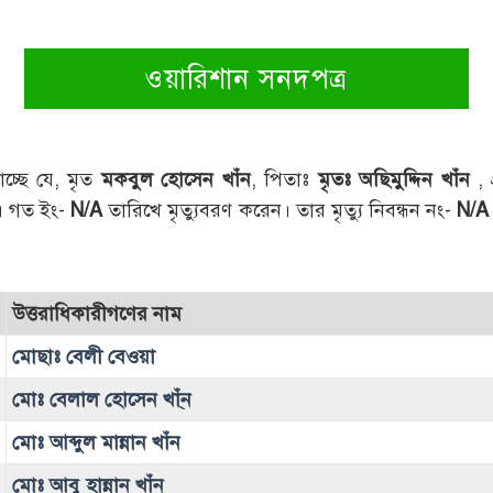
ওয়ারিশান সনদপত্র
াচ্ছে যে, মৃত
মকবুল হোসেন খাঁন
, পিতাঃ
মৃতঃ অছিমুদ্দিন খাঁন
, 
। গত ইং-
N/A
তারিখে মৃত্যুবরণ করেন। তার মৃত্যু নিবন্ধন নং-
N/A
উত্তরাধিকারীগণের নাম
মোছাঃ বেলী বেওয়া
মোঃ বেলাল হোসেন খা্ঁন
মোঃ আব্দুল মান্নান খাঁন
মোঃ আবু হান্নান খাঁন