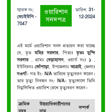
স্মারক নং:
তারিখ:
31-
ওয়ারিশান
ভো/ইউপি -
12-2024
সনদপত্র
7047
এই মর্মে ওয়ারিশান সনদ প্রত্যয়ন করা যাচ্ছে
যে, মৃত
মহির সরদার
, পিতাঃ
মৃতঃ মুন্দি
সরদার
, গ্রামঃ
বেড়াহাসন
, ওয়ার্ড নংঃ
১
,
ইউনিয়নঃ
ভোঁপাড়া
, উপজেলাঃ
আত্রাই
, জেলাঃ
নওগাঁ
। গত ইং-
N/A
তারিখে মৃত্যুবরণ করেন।
তার মৃত্যু নিবন্ধন নং-
N/A
। মৃত্যুকালে তিনি
নিম্নলিখিত ওয়ারিশ রেখে মৃত্যুবরণ করেন।
ক্রমিক
উত্তরাধিকারীগণের
সম্পর্ক
নম্বর
নাম