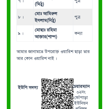
৭ ।
পুত্র
(মিঠু)
মোঃ আমিরুল
৮ ।
পুত্র
ইসলাম(নিঠু)
মোছাঃ রহিমা
৯ ।
কন্যা
আক্তার(শাম্প)
আমার জানামতে উপরোক্ত ওয়ারিশ ছাড়া তার
আর কোন ওয়ারিশ নাই ।
চেয়ারম্যান
ইউপি সদস্য
০২নং
ভোঁপাড়া
ইউনিয়ন
পরিষদ