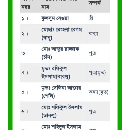
সম্পর্ক
নম্বর
নাম
১ ।
কুলসুম বেওয়া
স্ত্রী
মোছাঃ রেহেনা বেগম
২ ।
কন্যা
(বানু)
মোঃ আব্দুর রাজ্জাক
৩ ।
পুত্র
(চাঁদ)
মৃতঃ রফিকুল
৪ ।
পুত্র(মৃত)
ইসলাম(বাবলু)
মৃতঃ সেলিনা আক্তার
৫ ।
কন্যা(মৃত)
(শেলি)
মোঃ শফিকুল ইসলাম
৬ ।
পুত্র
(ডাবলু)
মোঃ শহিদুল ইসলাম