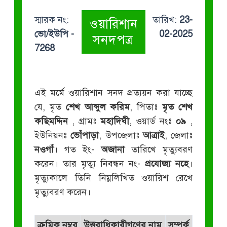
স্মারক নং:
তারিখ:
23-
ওয়ারিশান
ভো/ইউপি -
02-2025
সনদপত্র
7268
এই মর্মে ওয়ারিশান সনদ প্রত্যয়ন করা যাচ্ছে
যে, মৃত
শেখ আব্দুল করিম
, পিতাঃ
মৃত শেখ
কছিমদ্দিন
, গ্রামঃ
মহাদিঘী
, ওয়ার্ড নংঃ
০৯
,
ইউনিয়নঃ
ভোঁপাড়া
, উপজেলাঃ
আত্রাই
, জেলাঃ
নওগাঁ
। গত ইং-
অজানা
তারিখে মৃত্যুবরণ
করেন। তার মৃত্যু নিবন্ধন নং-
প্রযোজ্য নহে
।
মৃত্যুকালে তিনি নিম্নলিখিত ওয়ারিশ রেখে
মৃত্যুবরণ করেন।
ক্রমিক নম্বর
উত্তরাধিকারীগণের নাম
সম্পর্ক