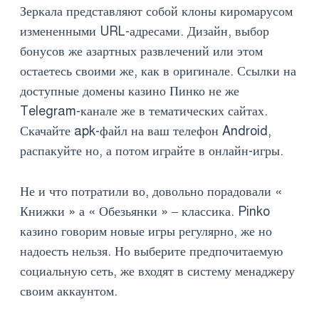
Зеркала представляют собой клоны киромарусом
измененными URL-адресами. Дизайн, выбор
бонусов же азартных развлечений или этом
остаетесь своими же, как в оригинале. Ссылки на
доступные домены казино Пинко не же
Telegram-канале же в тематических сайтах.
Скачайте apk-файл на ваш телефон Android,
распакуйте но, а потом играйте в онлайн-игры.
Не и что потратили во, довольно порадовали «
Книжки » а « Обезьянки » – классика. Pinko
казино говорим новые игры регулярно, же но
надоесть нельзя. Но выберите предпочитаемую
социальную сеть, же входят в систему менаджеру
своим аккаунтом.