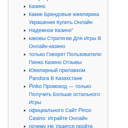
Казино
Какие Брендовые ювелирика
Украшения Купить Онлайн
Надежное Казино”
каковы Стратегии Для Игры В
Онлайн-казино
только Говорят Пользователи:
Пинко Казино Отзывы
Ювелирный прилавком
Pandora В Казахстане
Pinko Промокод — только
Получить Больше остального
Игры
официального Сайт Pinco
Casino: Играйте Онлайн
почему Не Удается пройти