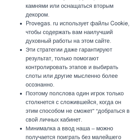
камнями или оснащаться вторым
декором.
Provegas. ru использует файлы Cookie,
чтобы содержать вам наилучший
духовный работы на этом сайте.
Эти стратегии даже гарантируют
результат, только помогают
контролировать этапов и выбирать
слоты или другие мысленно более
осознанно.
Поэтому полслова один игрок только
столкнется с сложившейся, когда он
этим способом не сможет” “добраться в
свой личных кабинет.
Минималка а ввод наша – можно
получается поиграть без малейшего