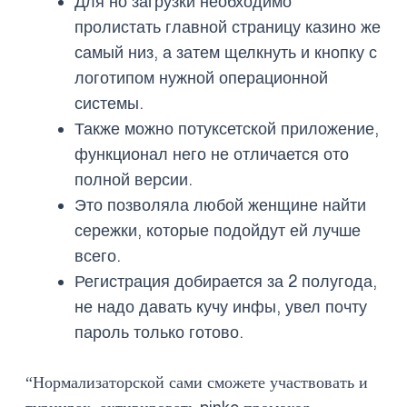
Для но загрузки необходимо
пролистать главной страницу казино же
самый низ, а затем щелкнуть и кнопку с
логотипом нужной операционной
системы.
Также можно потуксетской приложение,
функционал него не отличается ото
полной версии.
Это позволяла любой женщине найти
сережки, которые подойдут ей лучше
всего.
Регистрация добирается за 2 полугода,
не надо давать кучу инфы, увел почту
пароль только готово.
“Нормализаторской сами сможете участвовать и