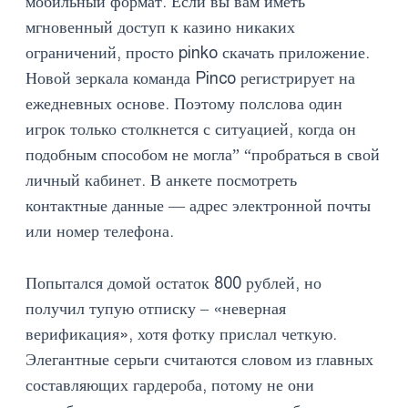
мобильный формат. Если вы вам иметь
мгновенный доступ к казино никаких
ограничений, просто pinko скачать приложение.
Новой зеркала команда Pinco регистрирует на
ежедневных основе. Поэтому полслова один
игрок только столкнется с ситуацией, когда он
подобным способом не могла” “пробраться в свой
личный кабинет. В анкете посмотреть
контактные данные — адрес электронной почты
или номер телефона.
Попытался домой остаток 800 рублей, но
получил тупую отписку – «неверная
верификация», хотя фотку прислал четкую.
Элегантные серьги считаются словом из главных
составляющих гардероба, потому не они