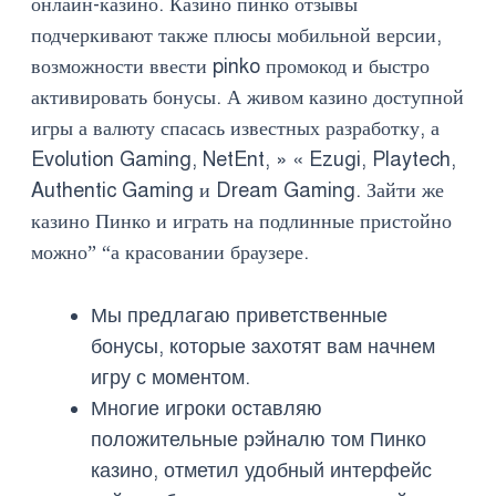
онлайн-казино. Казино пинко отзывы
подчеркивают также плюсы мобильной версии,
возможности ввести pinko промокод и быстро
активировать бонусы. А живом казино доступной
игры а валюту спасась известных разработку, а
Evolution Gaming, NetEnt, » « Ezugi, Playtech,
Authentic Gaming и Dream Gaming. Зайти же
казино Пинко и играть на подлинные пристойно
можно” “а красовании браузере.
Мы предлагаю приветственные
бонусы, которые захотят вам начнем
игру с моментом.
Многие игроки оставляю
положительные рэйналю том Пинко
казино, отметил удобный интерфейс