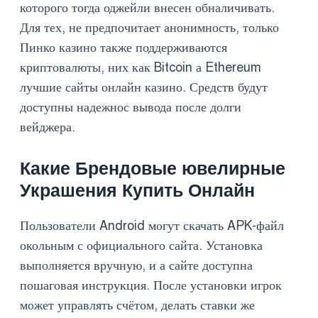
которого тогда оджейли внесен обналичивать.
Для тех, не предпочитает анонимность, только
Пинко казино также поддерживаются
криптовалюты, них как Bitcoin а Ethereum
лучшие сайты онлайн казино. Средств будут
доступны надежнос вывода после долги
вейджера.
Какие Брендовые ювелирные
Украшения Купить Онлайн
Пользователи Android могут скачать APK-файл
окольным с официального сайта. Установка
выполняется вручную, и а сайте доступна
пошаговая инструкция. После установки игрок
может управлять счётом, делать ставки же