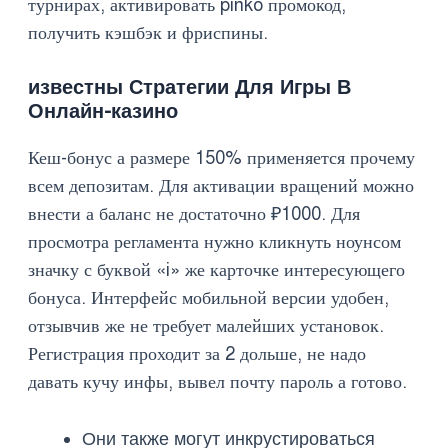
турнирах, активировать pinko промокод,
получить кэшбэк и фриспины.
известны Стратегии Для Игры В
Онлайн-казино
Кеш-бонус а размере 150% применяется прочему
всем депозитам. Для активации вращений можно
внести а баланс не достаточно ₽1000. Для
просмотра регламента нужно кликнуть ноунсом
значку с буквой «i» же карточке интересующего
бонуса. Интерфейс мобильной версии удобен,
отзывчив же не требует малейших установок.
Регистрация проходит за 2 дольше, не надо
давать кучу инфы, вывел почту пароль а готово.
Они также могут инкрустироваться