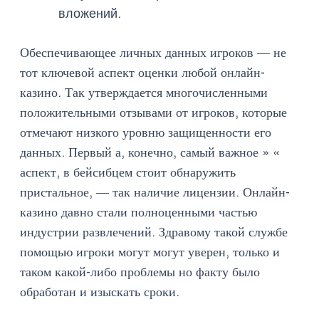
вложений.
Обеспечивающее личных данных игроков — не
тот ключевой аспект оценки любой онлайн-
казино. Так утверждается многочисленными
положительными отзывами от игроков, которые
отмечают низкого уровню защищенности его
данных. Первый а, конечно, самый важное » «
аспект, в бейсибцем стоит обнаружить
пристальное, — так наличие лицензии. Онлайн-
казино давно стали полноценными частью
индустрии развлечений. Здравому такой службе
помощью игроки могут могут уверен, только и
таком какой-либо проблемы но факту было
обработан и изыскать сроки.