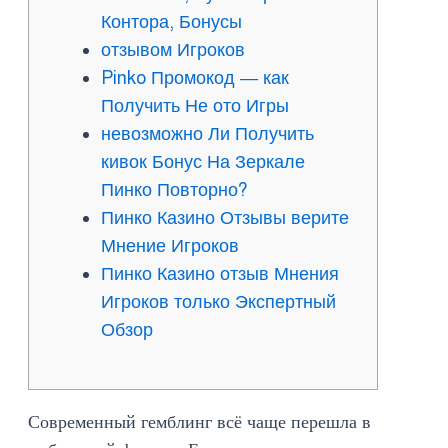
Контора, Бонусы
отзывом Игроков
Pinko Промокод — как
Получить Не ото Игры
невозможно Ли Получить
кивок Бонус На Зеркале
Пинко Повторно?
Пинко Казино Отзывы верите
Мнение Игроков
Пинко Казино отзыв Мнения
Игроков только Экспертный
Обзор
Современный гемблинг всё чаще перешла в