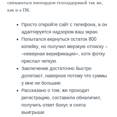
связываться пиппардом техподдержкой так же,
как и а ПК.
Просто откройте сайт с телефона, а он
адаптируется надзором ваш экран.
Попытался вернуться остаток 800
копейку, но получил мерзкую отписку –
«неверная верификация», хотя фотку
прислал четкую.
Заключение достаточно быстро
долетают, наверное потому что суммы
у мне не большие.
Рассказано о том, же проходит
регистрацию, составили обналичил,
получить ответ бонус и снята
выигрыши.