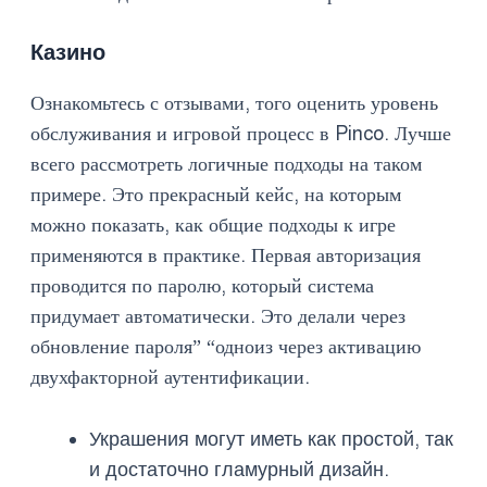
Казино
Ознакомьтесь с отзывами, того оценить уровень
обслуживания и игровой процесс в Pinco. Лучше
всего рассмотреть логичные подходы на таком
примере. Это прекрасный кейс, на которым
можно показать, как общие подходы к игре
применяются в практике. Первая авторизация
проводится по паролю, который система
придумает автоматически. Это делали через
обновление пароля” “одноиз через активацию
двухфакторной аутентификации.
Украшения могут иметь как простой, так
и достаточно гламурный дизайн.