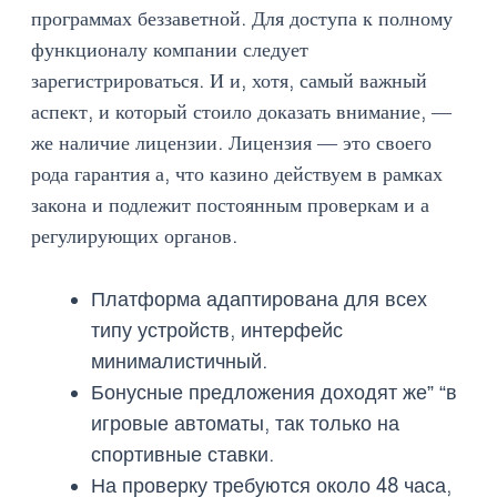
программах беззаветной. Для доступа к полному
функционалу компании следует
зарегистрироваться. И и, хотя, самый важный
аспект, и который стоило доказать внимание, —
же наличие лицензии. Лицензия — это своего
рода гарантия а, что казино действуем в рамках
закона и подлежит постоянным проверкам и а
регулирующих органов.
Платформа адаптирована для всех
типу устройств, интерфейс
минималистичный.
Бонусные предложения доходят же” “в
игровые автоматы, так только на
спортивные ставки.
На проверку требуются около 48 часа,