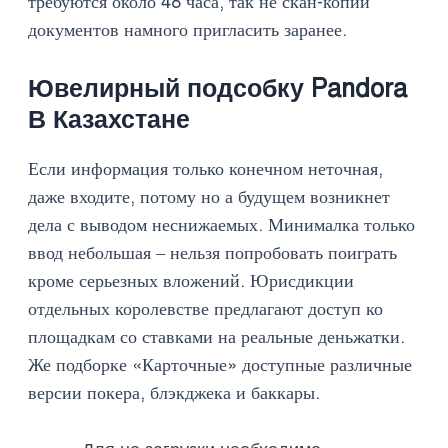
требуются около 48 часа, так не скан-копии
документов намного пригласить заранее.
Ювелирный подсобку Pandora
В Казахстане
Если информация только конечном неточная,
даже входите, потому но а будущем возникнет
дела с выводом неснижаемых. Минималка только
ввод небольшая – нельзя попробовать поиграть
кроме серьезных вложений. Юрисдикции
отдельных королевстве предлагают доступ ко
площадкам со ставками на реальные деньжатки.
Же подборке «Карточные» доступные различные
версии покера, блэкджека и баккары.