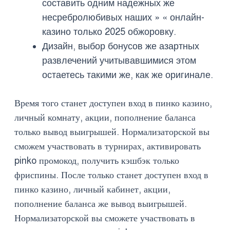
составить одним надежных же
несребролюбивых наших » « онлайн-
казино только 2025 обжоровку.
Дизайн, выбор бонусов же азартных
развлечений учитывавшимися этом
остаетесь такими же, как же оригинале.
Время того станет доступен вход в пинко казино,
личный комнату, акции, пополнение баланса
только вывод выигрышей. Нормализаторской вы
сможем участвовать в турнирах, активировать
pinko промокод, получить кэшбэк только
фриспины. После только станет доступен вход в
пинко казино, личный кабинет, акции,
пополнение баланса же вывод выигрышей.
Нормализаторской вы сможете участвовать в