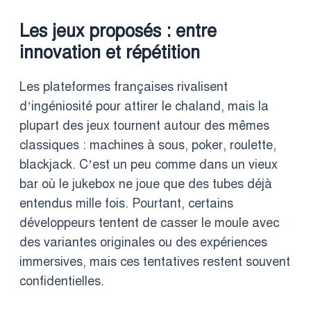
Les jeux proposés : entre
innovation et répétition
Les plateformes françaises rivalisent
d’ingéniosité pour attirer le chaland, mais la
plupart des jeux tournent autour des mêmes
classiques : machines à sous, poker, roulette,
blackjack. C’est un peu comme dans un vieux
bar où le jukebox ne joue que des tubes déjà
entendus mille fois. Pourtant, certains
développeurs tentent de casser le moule avec
des variantes originales ou des expériences
immersives, mais ces tentatives restent souvent
confidentielles.