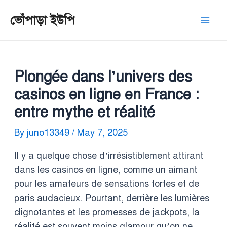
Skip
Post
Mai
ভোঁপাড়া ইউপি
to
navigation
Men
content
Plongée dans l’univers des
casinos en ligne en France :
entre mythe et réalité
By
juno13349
/
May 7, 2025
Il y a quelque chose d’irrésistiblement attirant
dans les casinos en ligne, comme un aimant
pour les amateurs de sensations fortes et de
paris audacieux. Pourtant, derrière les lumières
clignotantes et les promesses de jackpots, la
réalité est souvent moins glamour qu’on ne