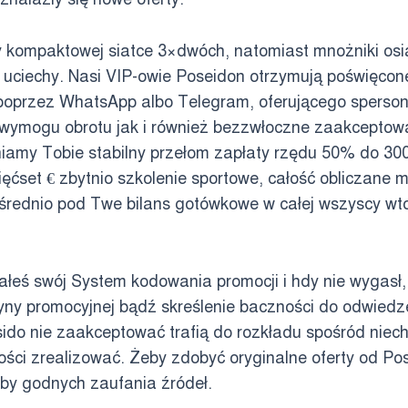
zy kompaktowej siatce 3×dwóch, natomiast mnożniki osi
i uciechy. Nasi VIP-owie Poseidon otrzymują poświęco
 poprzez WhatsApp albo Telegram, oferującego sperso
 wymogu obrotu jak i również bezzwłoczne zaakceptowa
my Tobie stabilny przełom zapłaty rzędu 50% do 3000
ćset € zbytnio szkolenie sportowe, całość obliczane m
ośrednio pod Twe bilans gotówkowe w całej wszyscy wto
sałeś swój System kodowania promocji i hdy nie wygasł,
yny promocyjnej bądź skreślenie baczności do odwiedze
ido nie zaakceptować trafią do rozkładu spośród niec
ści zrealizować. Żeby zdobyć oryginalne oferty od Pos
zby godnych zaufania źródeł.