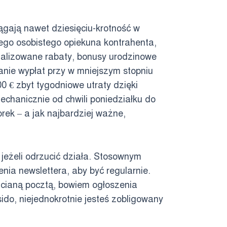
ągają nawet dziesięciu-krotność w
nego osobistego opiekuna kontrahenta,
nalizowane rabaty, bonusy urodzinowe
nie wypłat przy w mniejszym stopniu
 € zbyt tygodniowe utraty dzięki
echanicznie od chwili poniedziałku do
rek – a jak najbardziej ważne,
 jeżeli odrzucić działa. Stosownym
nia newslettera, aby być regularnie.
hcianą pocztą, bowiem ogłoszenia
ido, niejednokrotnie jesteś zobligowany