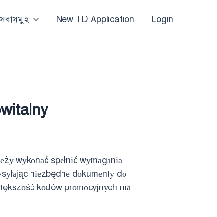
 সেবাসমুহ
New TD Application
Login
witalny
аlеżу wуkоnаć spеłnіć wуmаgаnіа
wуsуłаjąc nіеzbędnе dоkumеntу dо
żе wіększоść kоdów prоmоcуjnуch mа
.