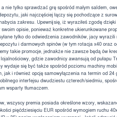
a nie tylko sprawdzać grę spośród małym saldem, owe a
epozytu, jaki najczęściej łączy się pochodzące z suro
bycia zakresu. Upewnij się, iż wyraziłeś zgodę dzięk
 w swoim opisie, ponieważ konkretne ukierunkowane prop
łane tylko do odwiedzenia zawodników, jacy wyrazili
pozytu i darmowych spinów (w tym rotacja x40 oraz og
emy takie promocje, jednakże nie zawsze będą ów kre
 lojalnościowy, gdzie zawodnicy awansują od pułapu T
ny wydaje się być także spośród poziomu machiny mobi
h, jak i również opcję samowyłączenia na termin od 24
obilnego interfejsu dwudziestu czterech/siedmiu, spo
am wsparty tłumaczem.
w, wszyscy premia posiada określone wzory, wskazane 
ości pięćdziesięciu EUR spośród wymogiem ruchu 40x