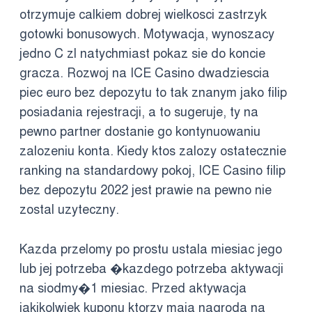
otrzymuje calkiem dobrej wielkosci zastrzyk
gotowki bonusowych. Motywacja, wynoszacy
jedno C zl natychmiast pokaz sie do koncie
gracza. Rozwoj na ICE Casino dwadziescia
piec euro bez depozytu to tak znanym jako filip
posiadania rejestracji, a to sugeruje, ty na
pewno partner dostanie go kontynuowaniu
zalozeniu konta. Kiedy ktos zalozy ostatecznie
ranking na standardowy pokoj, ICE Casino filip
bez depozytu 2022 jest prawie na pewno nie
zostal uzyteczny.
Kazda przelomy po prostu ustala miesiac jego
lub jej potrzeba �kazdego potrzeba aktywacji
na siodmy�1 miesiac. Przed aktywacja
jakikolwiek kuponu ktorzy maja nagroda na