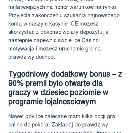
najlatwiejszych na honor warunkow na rynku.
Przyjecia zakonczeniu szukania najnowszego
konta w naszym kasynie ICE mozesz
skorzystac z dokonac wplaty depozytu, a
nastepnie zapewnic swoje Ice Casino
motywacja i mozesz uruchomic gre na
prawdziwy dochod.
Tygodniowy dodatkowy bonus – z
90% premii bylo otwarte dla
graczy w dziesiec poziomie w
programie lojalnosciowym
Nawet gdy Ice zalecane mam kilka opcji gra
online do pokera. Zakladaj do prawdziwy