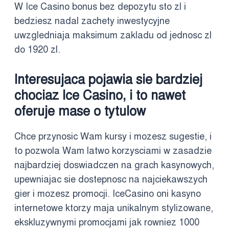
W Ice Casino bonus bez depozytu sto zl i
bedziesz nadal zachety inwestycyjne
uwzgledniaja maksimum zakladu od jednosc zl
do 1920 zl.
Interesujaca pojawia sie bardziej
chociaz Ice Casino, i to nawet
oferuje mase o tytulow
Chce przynosic Wam kursy i mozesz sugestie, i
to pozwola Wam latwo korzysciami w zasadzie
najbardziej doswiadczen na grach kasynowych,
upewniajac sie dostepnosc na najciekawszych
gier i mozesz promocji. IceCasino oni kasyno
internetowe ktorzy maja unikalnym stylizowane,
ekskluzywnymi promocjami jak rowniez 1000