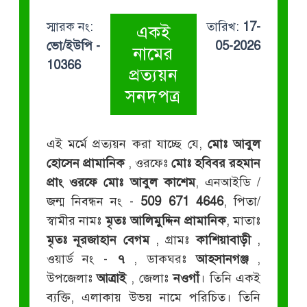
স্মারক নং:
তারিখ:
17-
একই
ভো/ইউপি -
05-2026
নামের
10366
প্রত্যয়ন
সনদপত্র
এই মর্মে প্রত্যয়ন করা যাচ্ছে যে,
মোঃ আবুল
হোসেন প্রামানিক
, ওরফেঃ
মোঃ হবিবর রহমান
প্রাং ওরফে মোঃ আবুল কাশেম
, এনআইডি /
জন্ম নিবন্ধন নং -
509 671 4646
, পিতা/
স্বামীর নামঃ
মৃতঃ আলিমুদ্দিন প্রামানিক
, মাতাঃ
মৃতঃ নূরজাহান বেগম
, গ্রামঃ
কাশিয়াবাড়ী
,
ওয়ার্ড নং -
৭
, ডাকঘরঃ
আহসানগঞ্জ
,
উপজেলাঃ
আত্রাই
, জেলাঃ
নওগাঁ
। তিনি একই
ব্যক্তি, এলাকায় উভয় নামে পরিচিত। তিনি