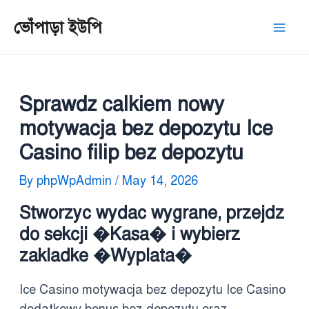
Skip
Post
Mai
ভোঁপাড়া ইউপি
to
navigation
Men
content
Sprawdz calkiem nowy
motywacja bez depozytu Ice
Casino filip bez depozytu
By
phpWpAdmin
/
May 14, 2026
Stworzyc wydac wygrane, przejdz
do sekcji �Kasa� i wybierz
zakladke �Wyplata�
Ice Casino motywacja bez depozytu Ice Casino