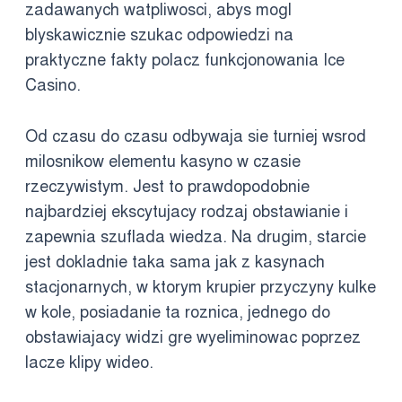
zadawanych watpliwosci, abys mogl
blyskawicznie szukac odpowiedzi na
praktyczne fakty polacz funkcjonowania Ice
Casino.
Od czasu do czasu odbywaja sie turniej wsrod
milosnikow elementu kasyno w czasie
rzeczywistym. Jest to prawdopodobnie
najbardziej ekscytujacy rodzaj obstawianie i
zapewnia szuflada wiedza. Na drugim, starcie
jest dokladnie taka sama jak z kasynach
stacjonarnych, w ktorym krupier przyczyny kulke
w kole, posiadanie ta roznica, jednego do
obstawiajacy widzi gre wyeliminowac poprzez
lacze klipy wideo.