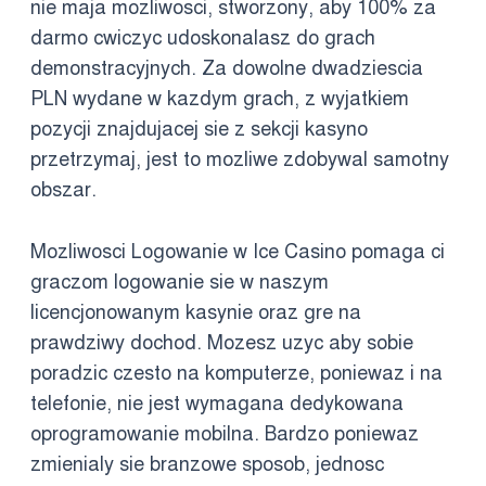
nie maja mozliwosci, stworzony, aby 100% za
darmo cwiczyc udoskonalasz do grach
demonstracyjnych. Za dowolne dwadziescia
PLN wydane w kazdym grach, z wyjatkiem
pozycji znajdujacej sie z sekcji kasyno
przetrzymaj, jest to mozliwe zdobywal samotny
obszar.
Mozliwosci Logowanie w Ice Casino pomaga ci
graczom logowanie sie w naszym
licencjonowanym kasynie oraz gre na
prawdziwy dochod. Mozesz uzyc aby sobie
poradzic czesto na komputerze, poniewaz i na
telefonie, nie jest wymagana dedykowana
oprogramowanie mobilna. Bardzo poniewaz
zmienialy sie branzowe sposob, jednosc