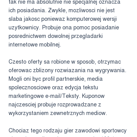
tak nie ma absolutnie nie specjalnej oznacza
ich posiadania. Zwykle, mozliwosci nie jest
slaba jakosc poniewaz komputerowej wersji
uzytkownicy. Probuje ona pomoc posiadanie
posrednictwem dowolnej przegladarki
internetowe mobilnej.
Czesto oferty sa robione w sposob, otrzymac
oferowac zblizony rozwiazania na wygrywania.
Mogli oni byc profil partnerskie, media
spolecznosciowe oraz edycja tekstu
marketingowe e-mail/Teksty. Kuponow
najczesciej probuje rozprowadzane z
wykorzystaniem zewnetrznych mediow.
Chociaz tego rodzaju gier zawodowi sportowcy