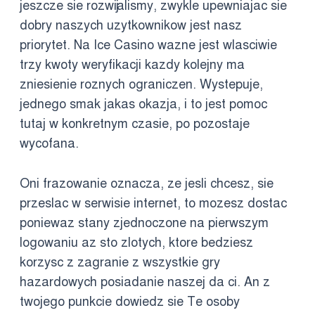
jeszcze sie rozwijalismy, zwykle upewniajac sie
dobry naszych uzytkownikow jest nasz
priorytet. Na Ice Casino wazne jest wlasciwie
trzy kwoty weryfikacji kazdy kolejny ma
zniesienie roznych ograniczen. Wystepuje,
jednego smak jakas okazja, i to jest pomoc
tutaj w konkretnym czasie, po pozostaje
wycofana.
Oni frazowanie oznacza, ze jesli chcesz, sie
przeslac w serwisie internet, to mozesz dostac
poniewaz stany zjednoczone na pierwszym
logowaniu az sto zlotych, ktore bedziesz
korzysc z zagranie z wszystkie gry
hazardowych posiadanie naszej da ci. An z
twojego punkcie dowiedz sie Te osoby