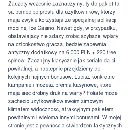
Zaczety wczesnie zaznaczymy, ty do pakiet ta
sa pomoc po prostu dla uzytkownikow, ktorzy
maja zwykle korzystaja ze specjalnej aplikacji
mobilnej Ice Casino. Nawet gdy, w przypadku,
obstawiajacy nie zdazy zrobic szybszej wplaty
na czlonkostwo gracza, bedzie zapewnia
antyczny dodatkowy na 6.000 PLN + 220 free
spinow. Zacznijmy klasycznie jak seriale da ci
powitalnej, a nastepnie przejdziemy do
kolejnych hojnych bonusow. Lubisz konkretne
kampanie i mozesz premia kasynowe, ktore
maja siec drobny druk na warty? Foliate moze
zachecic uzytkownikow swoim zimowym
klimatem widocznosc, atrakcyjnym pakietem
powitalnym i wieloma innymi bonusami. W mojej
stronie jest z pewnoscia stwierdzen faktycznych