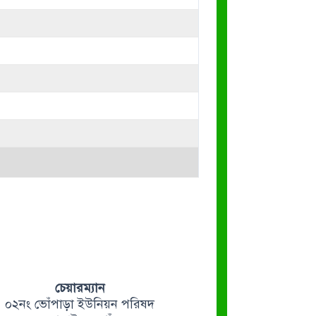
চেয়ারম্যান
০২নং ভোঁপাড়া ইউনিয়ন পরিষদ