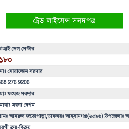
ট্রেড লাইসেন্স সনদপত্র
ত্রাই সেল সেন্টার
১৮০
মোঃ মোয়াজ্জেম সরদার
868 276 9206
মোঃ ফয়েজ সরদার
মোছাঃ ময়না বেগম
গ্রামঃ আমরুল জতোপাড়া,ডাকঘরঃ আহসানগঞ্জ(৬৫৯৬),উপজেলাঃ আ
ুরগী ক্রয়-বিক্রয়