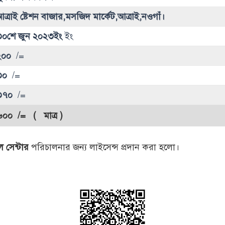
ত্রাই ষ্টেশন বাজার,মসজিদ মার্কেট,আত্রাই,নওগাঁ।
৩০শে জুন ২০২৩ইং
ইং
২০০
/=
৩০
/=
৩৭০
/=
৬০০
/= ( মাত্র )
ল সেন্টার
পরিচালনার জন্য লাইসেন্স প্রদান করা হলো।