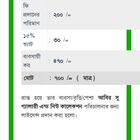
ফি
প্রদানের
:
২০০
/=
পরিমাণ
১৫%
:
৩০
/=
ভ্যাট
ব্যবসায়ী
:
৪৭০
/=
কর
মোট
:
৭০০
/= ( মাত্র )
প্রাপ্ত হয়ে তার ব্যবসা/বৃত্তি/পেশা
আবির সু
গ্যালারী এন্ড নিউ কালেকশন
পরিচালনার জন্য
লাইসেন্স প্রদান করা হলো।