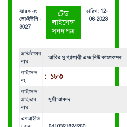
স্মারক নং:
তারিখ:
12-
ট্রেড
ভো/ইউপি -
06-2023
লাইসেন্স
3027
সনদপত্র
প্রতিষ্ঠানের
:
আবির সু গ্যালারী এন্ড নিউ কালেকশন
নাম
লাইসেন্স
:
১৮৩
নং
লাইসেন্স
গ্রহিতার
:
সুমী আকন্দ
নাম
এনআইডি
/ জন্ম
:
6410321824260