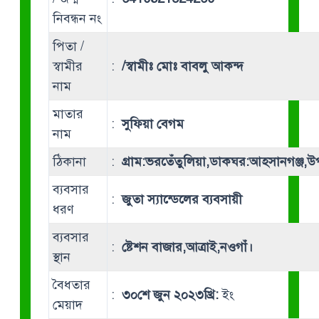
নিবন্ধন নং
পিতা /
স্বামীর
:
/স্বামীঃ মোঃ বাবলু আকন্দ
নাম
মাতার
:
সুফিয়া বেগম
নাম
ঠিকানা
:
গ্রাম:ভরতেঁতুলিয়া,ডাকঘর:আহসানগঞ্জ,উ
ব্যবসার
:
জুতা স্যান্ডেলের ব্যবসায়ী
ধরণ
ব্যবসার
:
ষ্টেশন বাজার,আত্রাই,নওগাঁ।
স্থান
বৈধতার
:
৩০শে জুন ২০২৩খ্রি:
ইং
মেয়াদ