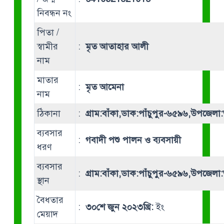
নিবন্ধন নং
পিতা /
স্বামীর
:
মৃত আতাহার আলী
নাম
মাতার
:
মৃত আমেনা
নাম
ঠিকানা
:
গ্রাম:বাঁকা,ডাক:পাঁচুপুর-৬৫৯৬,উপজেলা:
ব্যবসার
:
গবাদী পশু পালন ও ব্যবসায়ী
ধরণ
ব্যবসার
:
গ্রাম:বাঁকা,ডাক:পাঁচুপুর-৬৫৯৬,উপজেলা:
স্থান
বৈধতার
:
৩০শে জুন ২০২৩খ্রি:
ইং
মেয়াদ