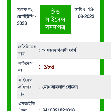
স্মারক নং:
তারিখ:
13-
ট্রেড
ভো/ইউপি -
06-2023
লাইসেন্স
3033
সনদপত্র
প্রতিষ্ঠানের
:
আমজাদ গবাদী ফার্ম
নাম
লাইসেন্স
:
১৮৪
নং
লাইসেন্স
গ্রহিতার
:
মোঃ আমজাদ হোসেন
নাম
এনআইডি
/ জন্ম
:
6410321821018