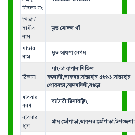
নিবন্ধন নং
পিতা /
স্বামীর
:
মৃত মোঙ্গল খাঁ
নাম
মাতার
:
মৃত আয়শা বেগম
নাম
:
সাং-চা বাগান সিভিল
ঠিকানা
কলোনী,ডাকঘর:সান্তাহার-৫৮৯১,সান্তাহার
পৌরসভা,আদমদিঘী,বগুড়া।
ব্যবসার
:
ব্যাটারী রিসাইক্লিং
ধরণ
ব্যবসার
:
গ্রাম:ভোঁপাড়া,ডাকঘর:ভোঁপাড়া,উপজেলা:
স্থান