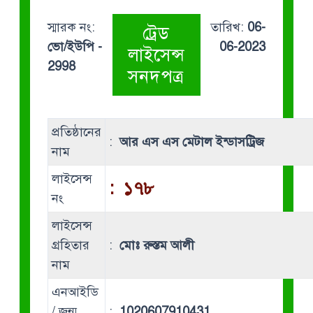
স্মারক নং:
তারিখ:
06-
ট্রেড
ভো/ইউপি -
06-2023
লাইসেন্স
2998
সনদপত্র
প্রতিষ্ঠানের
:
আর এস এস মেটাল ইন্ডাসট্রিজ
নাম
লাইসেন্স
:
১৭৮
নং
লাইসেন্স
গ্রহিতার
:
মোঃ রুস্তম আলী
নাম
এনআইডি
/ জন্ম
:
1020607910431