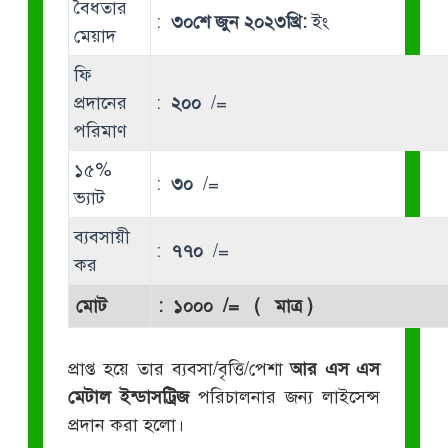
বৈধতার
:
৩০শে জুন ২০২৩খ্রি:
ইং
মেয়াদ
ফি
প্রদানের
:
২০০
/=
পরিমাণ
১৫%
:
৩০
/=
ভ্যাট
ব্যবসায়ী
:
৭৭০
/=
কর
মোট
:
১০০০
/= ( মাত্র )
প্রাপ্ত হয়ে তার ব্যবসা/বৃত্তি/পেশা
আর এস এস
মেটাল ইন্ডাসট্রিজ
পরিচালনার জন্য লাইসেন্স
প্রদান করা হলো।