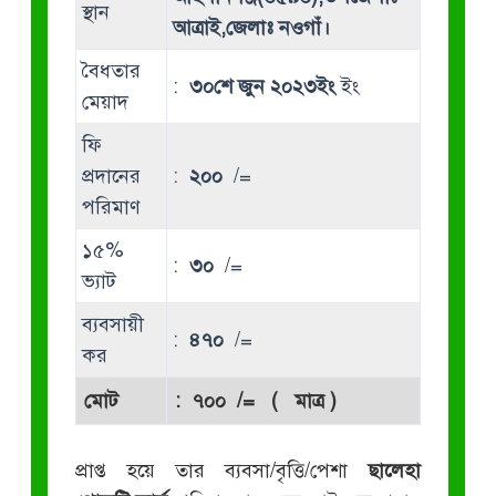
স্থান
আত্রাই,জেলাঃ নওগাঁ।
বৈধতার
:
৩০শে জুন ২০২৩ইং
ইং
মেয়াদ
ফি
প্রদানের
:
২০০
/=
পরিমাণ
১৫%
:
৩০
/=
ভ্যাট
ব্যবসায়ী
:
৪৭০
/=
কর
মোট
:
৭০০
/= ( মাত্র )
প্রাপ্ত হয়ে তার ব্যবসা/বৃত্তি/পেশা
ছালেহা