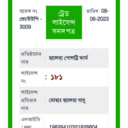
স্মারক নং:
তারিখ:
08-
ট্রেড
ভো/ইউপি -
06-2023
লাইসেন্স
3009
সনদপত্র
প্রতিষ্ঠানের
:
ছালেহা পোলট্রি ফার্ম
নাম
লাইসেন্স
:
১৮১
নং
লাইসেন্স
গ্রহিতার
:
মোছাঃ ছালেহা বানু
নাম
এনআইডি
/ জন্ম
:
19826410321828804