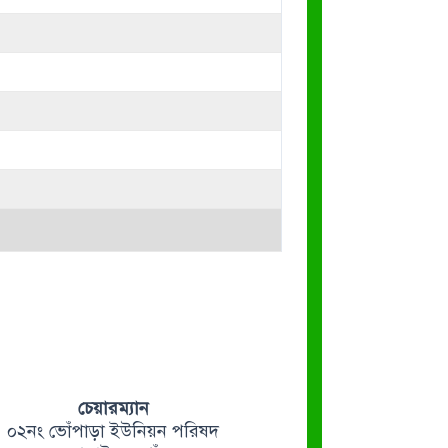
চেয়ারম্যান
০২নং ভোঁপাড়া ইউনিয়ন পরিষদ