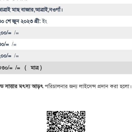
ত্রাই মাছ বাজার,আত্রাই,নওগাঁ।
০ শে জুন ২০২৩ খ্রী:
ইং
২০০/=
/=
৩০/=
/=
২০০/=
/=
৪৩০/=
/= ( মাত্র )
যন্ড সাত্তার মৎস্য আড়ৎ
পরিচালনার জন্য লাইসেন্স প্রদান করা হলো।