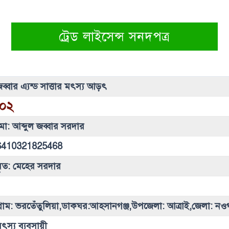
ট্রেড লাইসেন্স সনদপত্র
ব্বার এ্যন্ড সাত্তার মৎস্য আড়ৎ
০২
ো: আব্দুল জব্বার সরদার
6410321825468
ৃত: মেহের সরদার
্রাম: ভরতেঁতুলিয়া,ডাকঘর:আহসানগঞ্জ,উপজেলা: আত্রাই,জেলা: নওগ
ৎস্য ব্যবসায়ী