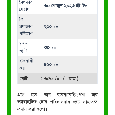
বৈধতার
:
৩০ শে জুন ২০২৩ খ্রী:
ইং
মেয়াদ
ফি
প্রদানের
:
২০০
/=
পরিমাণ
১৫%
:
৩০
/=
ভ্যাট
ব্যবসায়ী
:
৪২০
/=
কর
মোট
:
৬৫০
/= ( মাত্র )
প্রাপ্ত হয়ে তার ব্যবসা/বৃত্তি/পেশা
জয়
ভ্যারাইটিজ ষ্টোর
পরিচালনার জন্য লাইসেন্স
প্রদান করা হলো।