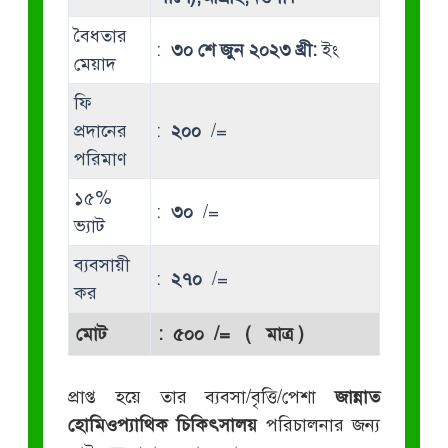
বৈধতার
:
৩০ শে জুন ২০২৩ খ্রী:
ইং
মেয়াদ
ফি
প্রদানের
:
২০০
/=
পরিমাণ
১৫%
:
৩০
/=
ভ্যাট
ব্যবসায়ী
:
২৭০
/=
কর
মোট
:
৫০০
/= ( মাত্র )
প্রাপ্ত হয়ে তার ব্যবসা/বৃত্তি/পেশা
জান্নাত
হোমিওপ্যাথিক চিকিৎসালয়
পরিচালনার জন্য