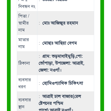
নিবন্ধন নং
পিতা /
স্বামীর
:
মোঃ আজিজুর রহমান
নাম
মাতার
:
মোছাঃ আছিয়া বেগম
নাম
:
গ্রাম: ভড়মাধাইমুড়ি,পো:
ঠিকানা
ভোঁপাড়া, উপজেলা: আত্রাই,
জেলা: নওগাঁ।
ব্যবসার
:
হোমিওপ্যাথিক চিকিৎসা
ধরণ
:
আত্রাই চাল বাজার(রেল
ব্যবসার
ষ্টেশনের পশ্চিম
স্থান
পাশে),আত্রাই,নওগাঁ।