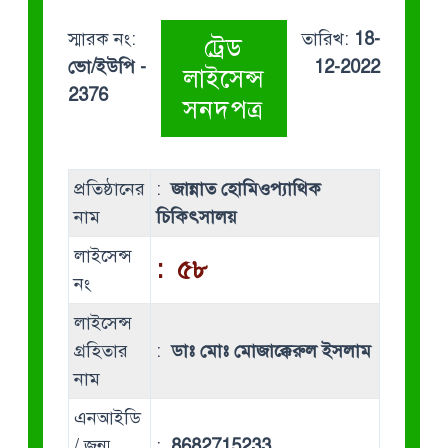
স্মারক নং:
তারিখ:
18-
ট্রেড
ভো/ইউপি -
12-2022
লাইসেন্স
2376
সনদপত্র
প্রতিষ্ঠানের
:
জান্নাত হোমিওপ্যাথিক
নাম
চিকিৎসালয়
লাইসেন্স
:
৫৮
নং
লাইসেন্স
গ্রহিতার
:
ডাঃ মোঃ মোজাক্কেরুল ইসলাম
নাম
এনআইডি
/ জন্ম
:
8682715233