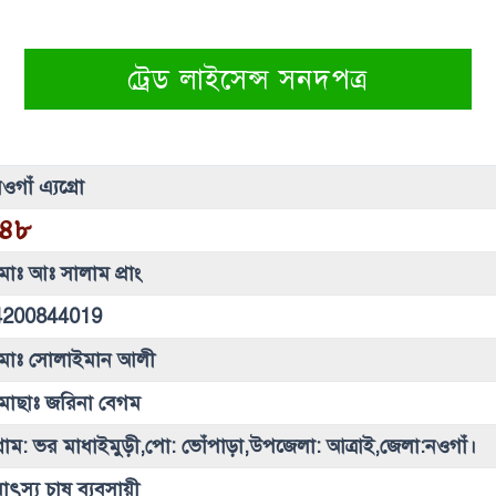
ট্রেড লাইসেন্স সনদপত্র
ওগাঁ এ্যগ্রো
৪৮
োঃ আঃ সালাম প্রাং
4200844019
মোঃ সোলাইমান আলী
মোছাঃ জরিনা বেগম
্রাম: ভর মাধাইমুড়ী,পো: ভোঁপাড়া,উপজেলা: আত্রাই,জেলা:নওগাঁ।
াৎস্য চাষ ব্যবসায়ী