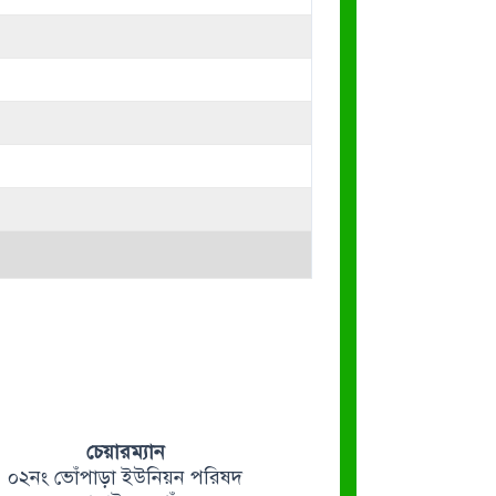
চেয়ারম্যান
০২নং ভোঁপাড়া ইউনিয়ন পরিষদ