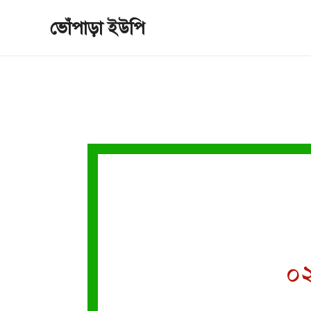
Skip
ভোঁপাড়া ইউপি
to
content
০২