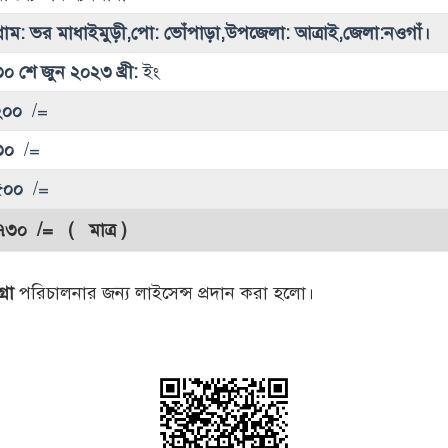
্রাম: ভর মাধাইমুড়ী,পো: ভোঁপাড়া,উপজেলা: আত্রাই,জেলা:নওগাঁ।
০ শে জুন ২০২৩ খ্রী:
ইং
২০০
/=
৩০
/=
৫০০
/=
৭৩০
/= ( মাত্র )
্রো
পরিচালনার জন্য লাইসেন্স প্রদান করা হলো।