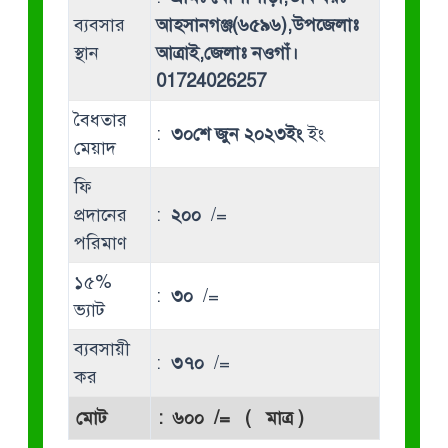
ব্যবসার
আহসানগঞ্জ(৬৫৯৬),উপজেলাঃ
স্থান
আত্রাই,জেলাঃ নওগাঁ।
01724026257
বৈধতার
:
৩০শে জুন ২০২৩ইং
ইং
মেয়াদ
ফি
প্রদানের
:
২০০
/=
পরিমাণ
১৫%
:
৩০
/=
ভ্যাট
ব্যবসায়ী
:
৩৭০
/=
কর
মোট
:
৬০০
/= ( মাত্র )