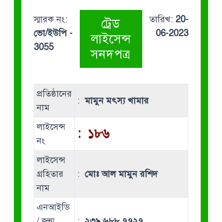
স্মারক নং:
তারিখ:
20-
ট্রেড
ভো/ইউপি -
06-2023
লাইসেন্স
3055
সনদপত্র
প্রতিষ্ঠানের
:
মামুন মৎস্য খামার
নাম
লাইসেন্স
:
১৮৬
নং
লাইসেন্স
গ্রহিতার
:
মোঃ আল মামুন রশিদ
নাম
এনআইডি
/ জন্ম
:
২৩৯ ৬৮৮ ৭৭২৭