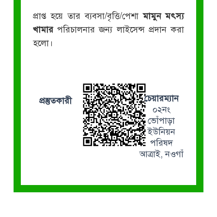
প্রাপ্ত হয়ে তার ব্যবসা/বৃত্তি/পেশা
মামুন মৎস্য
খামার
পরিচালনার জন্য লাইসেন্স প্রদান করা
হলো।
চেয়ারম্যান
প্রস্তুতকারী
০২নং
ভোঁপাড়া
ইউনিয়ন
পরিষদ
আত্রাই, নওগাঁ