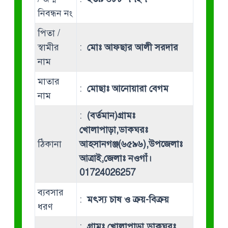
নিবন্ধন নং
পিতা /
স্বামীর
:
মোঃ আফছার আলী সরদার
নাম
মাতার
:
মোছাঃ আনোয়ারা বেগম
নাম
:
(বর্তমান)গ্রামঃ
খোলাপাড়া,ডাকঘরঃ
ঠিকানা
আহসানগঞ্জ(৬৫৯৬),উপজেলাঃ
আত্রাই,জেলাঃ নওগাঁ।
01724026257
ব্যবসার
:
মৎস্য চাষ ও ক্রয়-বিক্রয়
ধরণ
:
গ্রামঃ খোলাপাড়া,ডাকঘরঃ