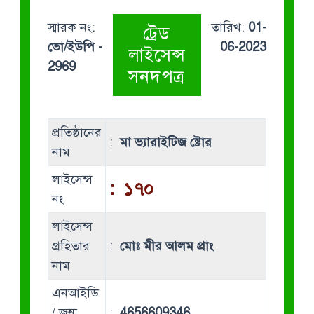
স্মারক নং:
তারিখ:
01-
ট্রেড
ভো/ইউপি -
06-2023
লাইসেন্স
2969
সনদপত্র
প্রতিষ্ঠানের
:
মা ভ্যারাইটিজ ষ্টোর
নাম
লাইসেন্স
:
১৭০
নং
লাইসেন্স
গ্রহিতার
:
মোঃ মীর আলম প্রাং
নাম
এনআইডি
/ জন্ম
:
4656609346