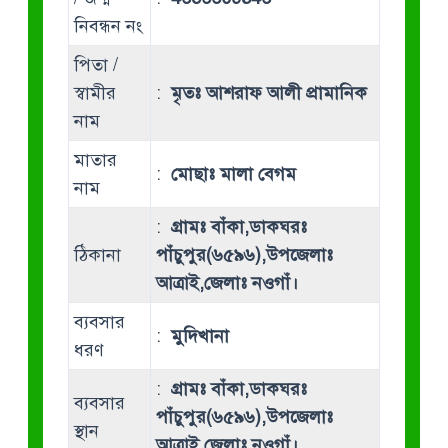
নিবন্ধন নং
পিতা /
স্বামীর
:
মৃতঃ আশরাফ আলী প্রামানিক
নাম
মাতার
:
মোছাঃ মালা বেগম
নাম
:
গ্রামঃ বাঁকা,ডাকঘরঃ
ঠিকানা
পাঁচুপুর(৬৫৯৬),উপজেলাঃ
আত্রাই,জেলাঃ নওগাঁ।
ব্যবসার
:
মুদিখানা
ধরণ
:
গ্রামঃ বাঁকা,ডাকঘরঃ
ব্যবসার
পাঁচুপুর(৬৫৯৬),উপজেলাঃ
স্থান
আত্রাই,জেলাঃ নওগাঁ।