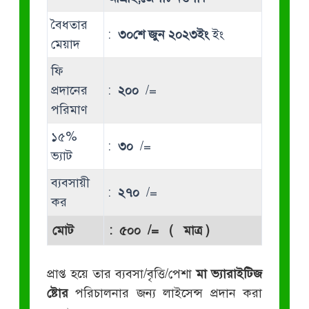
বৈধতার
:
৩০শে জুন ২০২৩ইং
ইং
মেয়াদ
ফি
প্রদানের
:
২০০
/=
পরিমাণ
১৫%
:
৩০
/=
ভ্যাট
ব্যবসায়ী
:
২৭০
/=
কর
মোট
:
৫০০
/= ( মাত্র )
প্রাপ্ত হয়ে তার ব্যবসা/বৃত্তি/পেশা
মা ভ্যারাইটিজ
ষ্টোর
পরিচালনার জন্য লাইসেন্স প্রদান করা