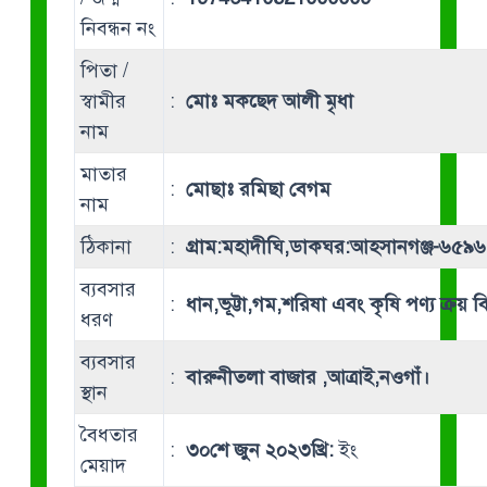
নিবন্ধন নং
পিতা /
স্বামীর
:
মোঃ মকছেদ আলী মৃধা
নাম
মাতার
:
মোছাঃ রমিছা বেগম
নাম
ঠিকানা
:
গ্রাম:মহাদীঘি,ডাকঘর:আহসানগঞ্জ-৬৫৯৬
ব্যবসার
:
ধান,ভূট্টা,গম,শরিষা এবং কৃষি পণ্য ক্রয় 
ধরণ
ব্যবসার
:
বারুনীতলা বাজার ,আত্রাই,নওগাঁ।
স্থান
বৈধতার
:
৩০শে জুন ২০২৩খ্রি:
ইং
মেয়াদ