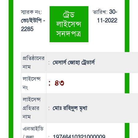
স্মারক নং:
তারিখ:
30-
ট্রেড
ভো/ইউপি -
11-2022
লাইসেন্স
2285
সনদপত্র
প্রতিষ্ঠানের
:
মেসার্স জোহা ট্রেডার্স
নাম
লাইসেন্স
:
৪৩
নং
লাইসেন্স
গ্রহিতার
:
মোঃ রহিদুল মৃধা
নাম
এনআইডি
/ জন্ম
:
19746410321000009