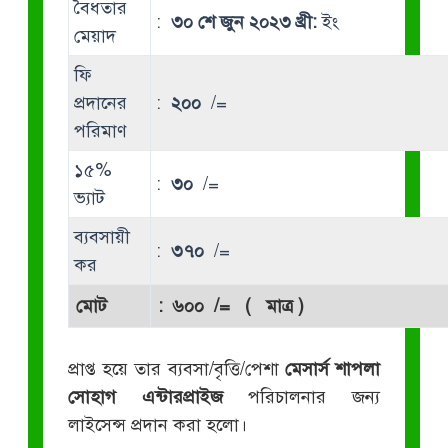
বৈধতার
:
৩০ শে জুন ২০২৩ খ্রী:
ইং
মেয়াদ
ফি
প্রদানের
:
২০০
/=
পরিমাণ
১৫%
:
৩০
/=
ভ্যাট
ব্যবসায়ী
:
৩৭০
/=
কর
মোট
:
৬০০
/= ( মাত্র )
প্রাপ্ত হয়ে তার ব্যবসা/বৃত্তি/পেশা
মেসার্স শাপলা
সোহাগ এন্টারপ্রাইজ
পরিচালনার জন্য
লাইসেন্স প্রদান করা হলো।