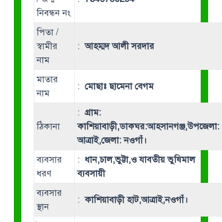
নিবন্ধন নং
পিতা /
স্বামীর
:
আহম্মদ আলী সরদার
নাম
মাতার
:
মোছাঃ ছামেনা বেগম
নাম
:
গ্রাম:
ঠিকানা
কাশিয়াবাড়ী,ডাকঘর:আহসানগঞ্জ,উপজেলা:
আত্রাই,জেলা: নওগাঁ।
ব্যবসার
:
ধান,চাল,ভুট্টা,ও যাবতীয় ভুষিমাল
ধরণ
ব্যবসায়ী
ব্যবসার
:
কাশিয়াবাড়ী হাট,আত্রাই,নওগাঁ।
স্থান