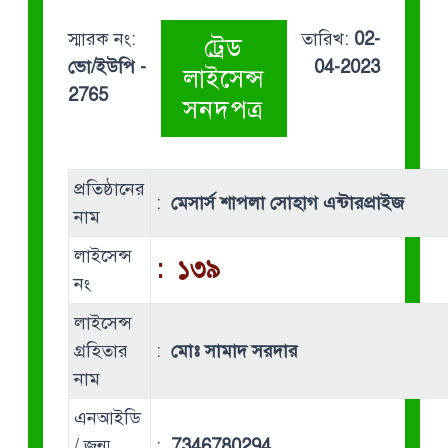
স্মারক নং:
তারিখ:
02-
ট্রেড
ভো/ইউপি -
04-2023
লাইসেন্স
2765
সনদপত্র
প্রতিষ্ঠানের
:
মেসার্স শাপলা সোহাগ এন্টারপ্রাইজ
নাম
লাইসেন্স
:
১৩৯
নং
লাইসেন্স
গ্রহিতার
:
মোঃ সামাদ সরদার
নাম
এনআইডি
/ জন্ম
:
7346780294