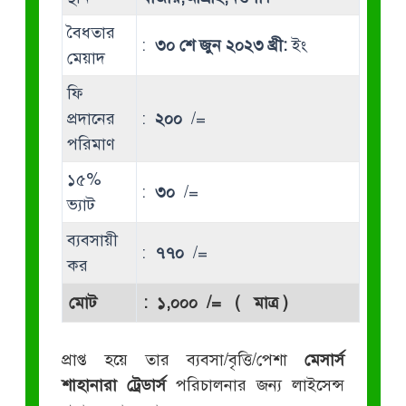
বৈধতার
:
৩০ শে জুন ২০২৩ খ্রী:
ইং
মেয়াদ
ফি
প্রদানের
:
২০০
/=
পরিমাণ
১৫%
:
৩০
/=
ভ্যাট
ব্যবসায়ী
:
৭৭০
/=
কর
মোট
:
১,০০০
/= ( মাত্র )
প্রাপ্ত হয়ে তার ব্যবসা/বৃত্তি/পেশা
মেসার্স
শাহানারা ট্রেডার্স
পরিচালনার জন্য লাইসেন্স