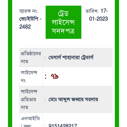
স্মারক নং:
তারিখ:
17-
ট্রেড
ভো/ইউপি -
01-2023
লাইসেন্স
2482
সনদপত্র
প্রতিষ্ঠানের
:
মেসার্স শাহানারা ট্রেডার্স
নাম
লাইসেন্স
:
৭৯
নং
লাইসেন্স
গ্রহিতার
:
মোঃ আব্দুল জব্বার সরদার
নাম
এনআইডি
/ জন্ম
:
9151428217