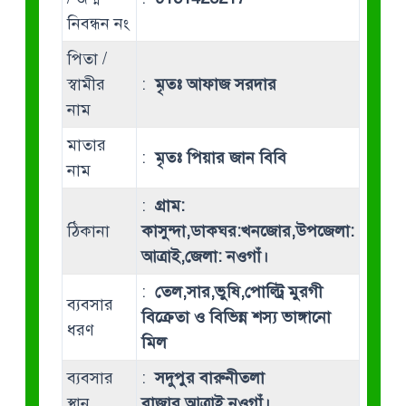
নিবন্ধন নং
পিতা /
স্বামীর
:
মৃতঃ আফাজ সরদার
নাম
মাতার
:
মৃতঃ পিয়ার জান বিবি
নাম
:
গ্রাম:
ঠিকানা
কাসুন্দা,ডাকঘর:খনজোর,উপজেলা:
আত্রাই,জেলা: নওগাঁ।
:
তেল,সার,ভুষি,পোল্ট্রি মুরগী
ব্যবসার
বিক্রেতা ও বিভিন্ন শস্য ভাঙ্গানো
ধরণ
মিল
ব্যবসার
:
সদুপুর বারুনীতলা
স্থান
বাজার,আত্রাই,নওগাঁ।