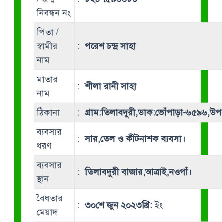
নিবন্ধন নং
পিতা /
স্বামীর
:
পরেশ চন্দ্র সাহা
নাম
মাতার
:
শীলা রানী সাহা
নাম
ঠিকানা
:
গ্রাম:তিলাবদুরী,ডাক:ভোঁপাড়া-৬৫৯৬,উপ
ব্যবসার
:
সার,তেল ও কীটনাশক ব্যবসা।
ধরণ
ব্যবসার
:
তিলাবদুরী বাজার,আত্রাই,নওগাঁ।
স্থান
বৈধতার
:
৩০শে জুন ২০২৩খ্রি:
ইং
মেয়াদ