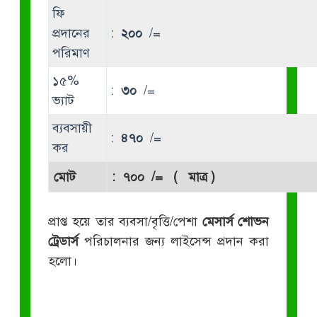
ফি
প্রদানের
:
২০০
/=
পরিমাণ
১৫%
:
৩০
/=
ভ্যাট
ব্যবসায়ী
:
৪৭০
/=
কর
মোট
:
৭০০
/= ( মাত্র )
প্রাপ্ত হয়ে তার ব্যবসা/বৃত্তি/পেশা
মেসার্স শোভন
ট্রেডার্স
পরিচালনার জন্য লাইসেন্স প্রদান করা
হলো।