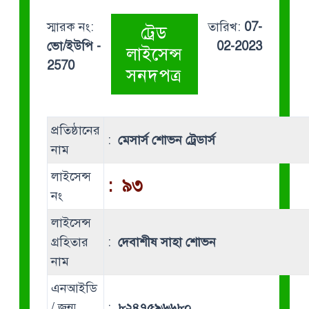
স্মারক নং:
তারিখ:
07-
ট্রেড
ভো/ইউপি -
02-2023
লাইসেন্স
2570
সনদপত্র
প্রতিষ্ঠানের
:
মেসার্স শোভন ট্রেডার্স
নাম
লাইসেন্স
:
৯৩
নং
লাইসেন্স
গ্রহিতার
:
দেবাশীষ সাহা শোভন
নাম
এনআইডি
/ জন্ম
:
৮২৪৭৫৯৬৬৮০