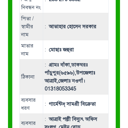
নিবন্ধন নং
পিতা /
স্বামীর
:
আতাহার হোসেন সরকার
নাম
মাতার
:
মোছাঃ জহুরা
নাম
:
গ্রামঃ বাঁকা,ডাকঘরঃ
পাঁচুপুর(৬৫৯৬),উপজেলাঃ
ঠিকানা
আত্রাই,জেলাঃ নওগাঁ।
01318053345
ব্যবসার
:
গার্মেন্টস্ সামগ্রী বিক্রেতা
ধরণ
:
আত্রাই পল্লী বিদ্যুৎ অফিস
ব্যবসার
সংলগ্ন, মেইন রোড,