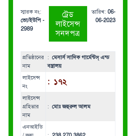
স্মারক নং:
তারিখ:
06-
ট্রেড
ভো/ইউপি -
06-2023
লাইসেন্স
2989
সনদপত্র
প্রতিষ্ঠানের
:
মেসার্স সাদিক গার্মেন্টস্ এন্ড
নাম
বস্ত্রালয়
লাইসেন্স
:
১৭২
নং
লাইসেন্স
গ্রহিতার
:
মোঃ জহুরুল আলম
নাম
এনআইডি
/ জন্ম
:
238 270 3862