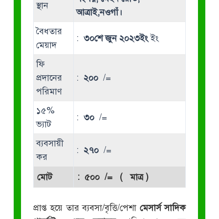
স্থান
আত্রাই,নওগাঁ।
বৈধতার
:
৩০শে জুন ২০২৩ইং
ইং
মেয়াদ
ফি
প্রদানের
:
২০০
/=
পরিমাণ
১৫%
:
৩০
/=
ভ্যাট
ব্যবসায়ী
:
২৭০
/=
কর
মোট
:
৫০০
/= ( মাত্র )
প্রাপ্ত হয়ে তার ব্যবসা/বৃত্তি/পেশা
মেসার্স সাদিক